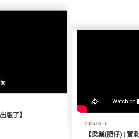
出版了】
2026.03.16
【梁業(肥仔) | 