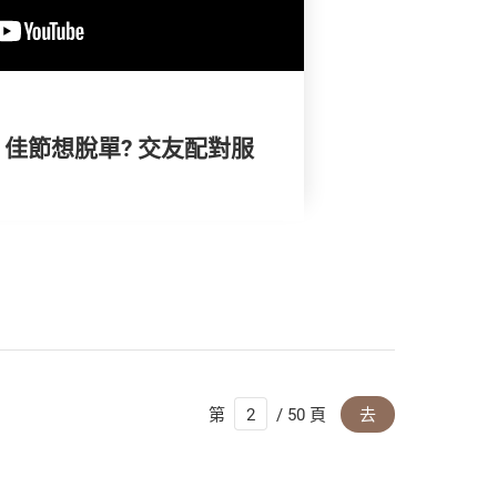
) | 佳節想脫單? 交友配對服
第
/ 50 頁
去