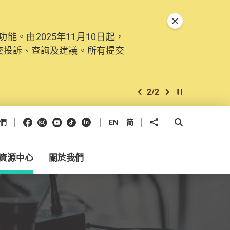
關閉特別通告
。由2025年11月10日起，
交投訴、查詢及建議。所有提交
2
/
2
上一個
下一個
開始/暫停幻燈
Facebook
Instagram
Youtube
抖音
領英
分享到
開啟搜尋框
們
EN
简
資源中心
關於我們