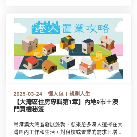
網絡上資訊繁複，租樓新手如何辨識資料真偽免
墮入各種租屋陷阱？又應如何保障自己的權益？
留意以下4大貼士添保障。
2025-03-24
懶人包
規劃人生
【大灣區住房專輯第1章】內地9市＋澳
門買樓秘笈
粵港澳大灣區發展蓬勃，愈來愈多港人選擇在大
灣區內工作和生活，對租樓或置業的需求日增。