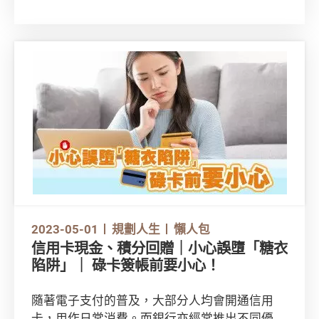
然而，大灣區內的樓市限購政策，以至租樓、買
樓程序等都與香港不盡相同。除了基本文件外，
還有甚麼須留神的事項？
「大灣區住房專輯」將分3個章節為你介紹買
樓、租樓須知，以及物管、維修開支等關注點。
本文率先為你整合了在大灣區購買一手樓、二手
樓的重點資訊，助你從基本概念入手！
2023-05-01
規劃人生
懶人包
信用卡現金、積分回贈｜小心誤墮「糖衣
陷阱」｜ 碌卡簽帳前要小心！
隨著電子支付的普及，大部分人均會開通信用
卡，用作日常消費。而銀行亦經常推出不同優