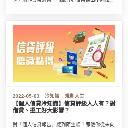
惠，如信用卡現金回贈、迎新獎賞，或以「免
息」、「低息」等作招徠，吸引新客户。然而，
有消費者反映，現金回贈等優惠不似預期；而
「免息」、「免手續費」背後，亦可能暗藏其他
費用。消費者在開通及使用信用卡前，有甚麼要
注意？即看下文了解！
2022-05-03
冷知識
規劃人生
【個人信貸冷知識】信貸評級人人有？對
借貸、搵工好大影響？
對「個人信貸報告」感到陌生嗎？即使你從未向