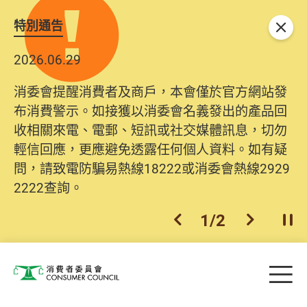
特別通告
關閉
2026.06.29
消委會提醒消費者及商戶，本會僅於官方網站發
布消費警示。如接獲以消委會名義發出的產品回
收相關來電、電郵、短訊或社交媒體訊息，切勿
輕信回應，更應避免透露任何個人資料。如有疑
問，請致電防騙易熱線18222或消委會熱線2929
2222查詢。
1
/
2
上一個
下一個
開
Skip to main content
目
消費者委員會