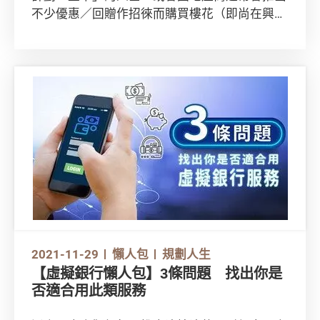
不少優惠／回贈作招徠而購買樓花（即尚在興建
中、還未落成的一手樓）。然而，準業主應事先
了解買樓花有甚麼風險，從不同種類的按揭計劃
中作出最合適的選擇。
2021-11-29
懶人包
規劃人生
【虛擬銀行懶人包】3條問題 找出你是
否適合用此類服務