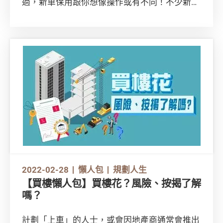
過，新車保用跟你想像操作或有不同！不少新車
保用除了要求車主在保用期內付費檢查車輛，更
隱藏不少其他條款，容易令保用失效，故準車主
要留意此類細節，以免日後因車輛維修超出預
算。
本會曾向30個品牌的私家車代理商發出問卷，最
終收到22個品牌的回應，下面就來和大家總結一
些鬼祟失效細節！
2022-02-28
懶人包
規劃人生
【買樓懶人包】買樓花？風險、按揭了解
嗎？
計劃「上車」的人士，或會因地產商通常會推出