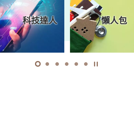
科技達人
懶人包
1
2
3
4
5
6
開始/暫停幻燈