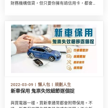
財務機構借貸，但只要你擁有過信用卡，都會有
份專屬的個人信貸報告，內裡所紀錄你的信貸評
級，對於你日後申請貸款甚至求職都有重大影
響！這麼重要你豈能不識？馬上了解有甚麼因素
會影響你的信貸評級吧！
2022-03-09
懶人包
規劃人生
新車保用 鬼祟失效細節逐個捉
與買電器一樣，買新車通常都會附帶保用。不