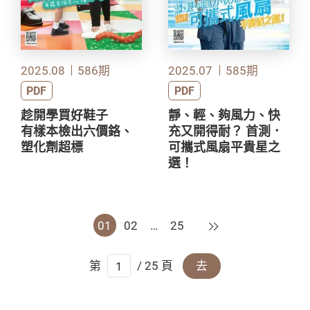
2025.08
586期
2025.07
585期
PDF
PDF
趁開學買好鞋子
靜、輕、夠風力、快
有樣本檢出六價鉻、
充又開得耐？ 首測．
塑化劑超標
可攜式風扇平貴星之
選！
下一頁
01
02
…
25
第
/ 25 頁
去