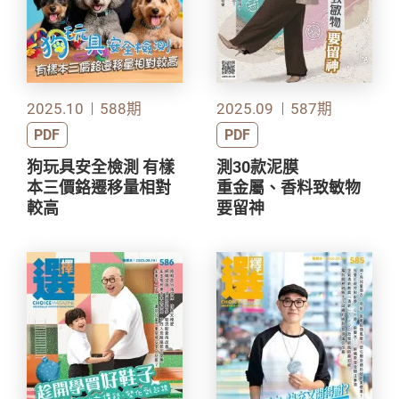
2025.10
588期
2025.09
587期
PDF
PDF
狗玩具安全檢測 有樣
測30款泥膜
本三價鉻遷移量相對
重金屬、香料致敏物
較高
要留神