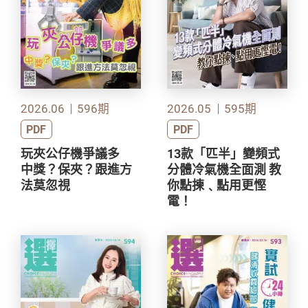
2026.06
596期
2026.05
595期
PDF
PDF
玩夾公仔機爭議多
13款「匹半」變頻式
中獎？保夾？跟進方
分體冷氣機全面測 教
法莫忽視
你點揀﹑點用更慳
電！