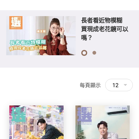
寵物保險非全包！
長者看近物模糊
寵物保險非全包！
長者看近物模糊
一文看清保費保額
買現成老花鏡可以
一文看清保費保額
買現成老花鏡可以
落差 嚴防理賠盲點
嗎？
落差 嚴防理賠盲點
嗎？
添保障
添保障
1
2
12
每頁顯示