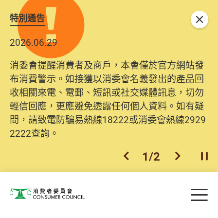
特別通告
關閉
2026.06.29
消委會提醒消費者及商戶，本會僅於官方網站發
布消費警示。如接獲以消委會名義發出的產品回
收相關來電、電郵、短訊或社交媒體訊息，切勿
輕信回應，更應避免透露任何個人資料。如有疑
問，請致電防騙易熱線18222或消委會熱線2929
2222查詢。
1
/
2
上一個
下一個
開
Skip to main content
目
消費者委員會