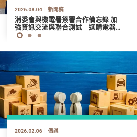
2026.07.15
2026.08.04
2026.07.24
2026.07.15
2026.08.04
新聞稿
新聞稿
新聞稿
新聞稿
新聞稿
現成老花鏡大部分欠缺足夠標示或警
消委會與機電署簽署合作備忘錄 加
第26屆消費權益新聞報道獎 公眾投
現成老花鏡大部分欠缺足夠標示或警
消委會與機電署簽署合作備忘錄 加
告促廠商改善 非度身訂造應避免長
強資訊交流與聯合測試 選購電器爐
票正式展開 投票支持「新聞攝影
告促廠商改善 非度身訂造應避免長
強資訊交流與聯合測試 選購電器爐
時間使用宜定期驗眼
具更安心
獎」及「大專院校新聞獎」心水之作
時間使用宜定期驗眼
具更安心
1
2
3
2025.09.30
2026.02.06
2025.12.15
2025.09.30
2026.02.06
倡議
倡議
倡議
倡議
倡議