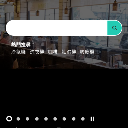
請輪入關鍵字
搜尋
熱門搜尋：
冷氣機
洗衣機
咖啡
抽濕機
吸塵機
1
2
3
4
5
6
7
8
9
開始/暫停幻燈