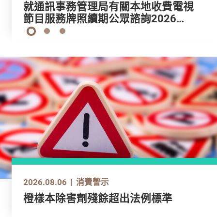
就通訊事務管理局有關本地免費電視
就通訊事務管理局有關本地收費電視
就更新玩具及兒童產品安全標準建議
就通訊事務管理局有關本地免費電視
就通訊事務管理局有關本地收費電視
節目服務牌照續期公眾諮詢2025所
節目服務牌照續期公眾諮詢2026所
修訂的意見
節目服務牌照續期公眾諮詢2025所
節目服務牌照續期公眾諮詢2026所
提交之意見（只提供英文版）
提交之意見（只提供英文版）
提交之意見（只提供英文版）
提交之意見（只提供英文版）
1
2
3
2026.08.06
2026.08.06
2026.08.06
2026.08.06
2026.08.06
消費警示
消費警示
消費警示
消費警示
消費警示
衞生署繼續嚴厲打擊非法售賣或管有
橙樣本除害劑殘餘超出法例標準
進口預先包裝銀鱈魚扒樣本甲基汞含
衞生署繼續嚴厲打擊非法售賣或管有
橙樣本除害劑殘餘超出法例標準
未經註冊藥物（附圖)
量超標
未經註冊藥物（附圖)