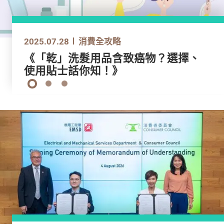
2025.05.07
2025.07.28
2025.06.27
2025.05.07
2025.07.28
消費全攻略
消費全攻略
消費全攻略
消費全攻略
消費全攻略
【大灣區住房專輯第3章】物業管理
《「乾」洗髮用品含致癌物？選擇、
《旅遊控快看！》 行李喼3大保養訣
【大灣區住房專輯第3章】物業管理
《「乾」洗髮用品含致癌物？選擇、
費、維修責任、保險大比拼
使用貼士話你知！》
竅
費、維修責任、保險大比拼
使用貼士話你知！》
1
2
3