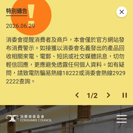
特別通告
關閉
2026.06.29
消委會提醒消費者及商戶，本會僅於官方網站發
布消費警示。如接獲以消委會名義發出的產品回
收相關來電、電郵、短訊或社交媒體訊息，切勿
輕信回應，更應避免透露任何個人資料。如有疑
問，請致電防騙易熱線18222或消委會熱線2929
2222查詢。
1
/
2
上一個
下一個
開
消費者委員會
Skip to main content
目
消費者委員會