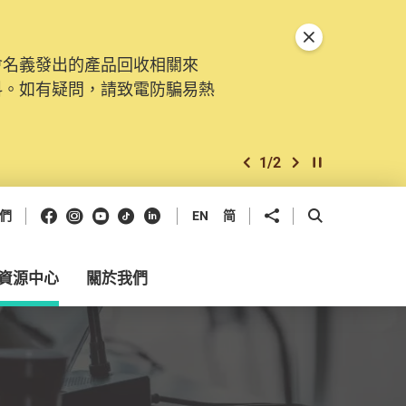
關閉特別通告
會名義發出的產品回收相關來
料。如有疑問，請致電防騙易熱
1
/
2
上一個
下一個
開始/暫停幻燈
Facebook
Instagram
Youtube
抖音
領英
分享到
開啟搜尋框
們
EN
简
資源中心
關於我們