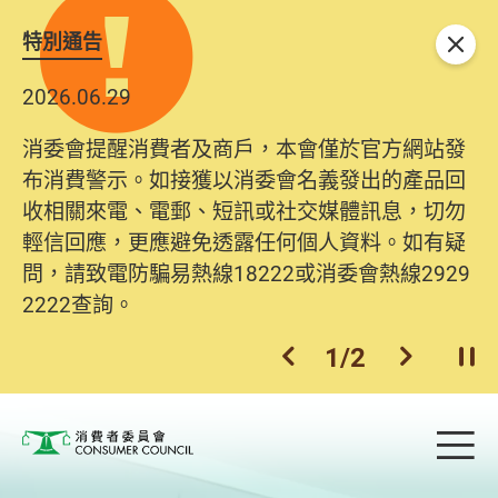
特別通告
關閉
2026.06.29
消委會提醒消費者及商戶，本會僅於官方網站發
布消費警示。如接獲以消委會名義發出的產品回
收相關來電、電郵、短訊或社交媒體訊息，切勿
輕信回應，更應避免透露任何個人資料。如有疑
問，請致電防騙易熱線18222或消委會熱線2929
2222查詢。
1
/
2
上一個
下一個
開
Skip to main content
目
消費者委員會