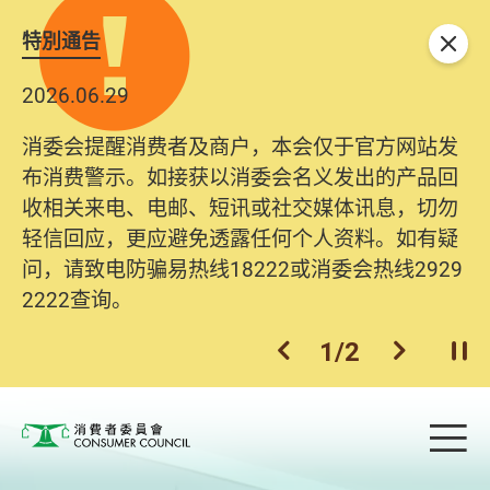
特別通告
关闭
2026.06.29
消委会提醒消费者及商户，本会仅于官方网站发
布消费警示。如接获以消委会名义发出的产品回
收相关来电、电邮、短讯或社交媒体讯息，切勿
轻信回应，更应避免透露任何个人资料。如有疑
问，请致电防骗易热线18222或消委会热线2929
2222查询。
1
/
2
上一个
下一个
开
Skip to main content
目
消费者委员会