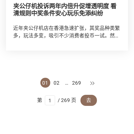
夹公仔机投诉两年内倍升促增透明度 看
清规则中奖条件安心玩乐免添纠纷
近年夹公仔机店在香港急速扩张，其奖品种类繁
多，玩法多变，吸引不少消费者投币一试。然
而，消费者委员会过去3年接获有关夹公仔机的
投诉个...
下一页
01
02
…
269
第
/ 269 页
去