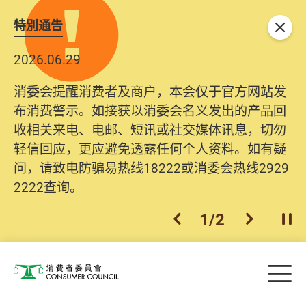
特別通告
关闭
2026.06.29
消委会提醒消费者及商户，本会仅于官方网站发
布消费警示。如接获以消委会名义发出的产品回
收相关来电、电邮、短讯或社交媒体讯息，切勿
轻信回应，更应避免透露任何个人资料。如有疑
问，请致电防骗易热线18222或消委会热线2929
2222查询。
1
/
2
上一个
下一个
开
Skip to main content
目
消费者委员会