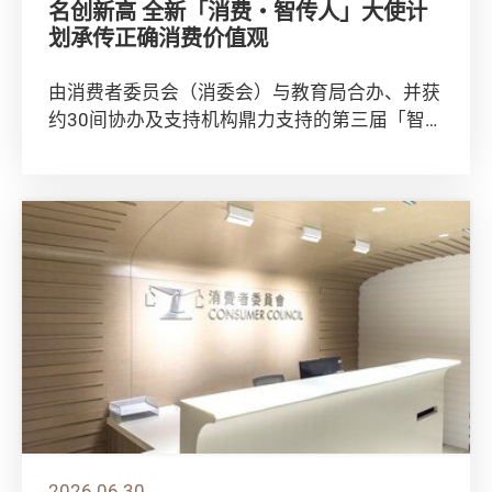
名创新高 全新「消费・智传人」大使计
划承传正确消费价值观
由消费者委员会（消委会）与教育局合办、并获
约30间协办及支持机构鼎力支持的第三届「智醒
消费学堂」，于今天（7月9日）假香港会议展
览...
2026.06.30