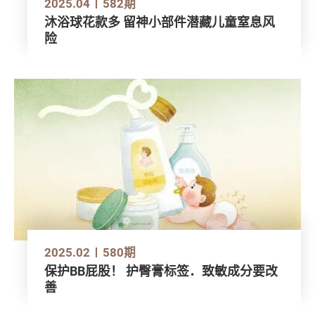
2025.04
582期
沐浴球花款多 留神小部件潜藏儿童窒息风
险
2025.02
580期
保护BB屁股！ 护臀膏标签．致敏成分要改
善