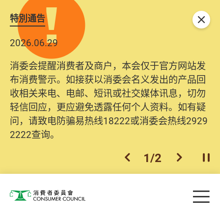
特別通告
关闭
2026.06.29
消委会提醒消费者及商户，本会仅于官方网站发
布消费警示。如接获以消委会名义发出的产品回
收相关来电、电邮、短讯或社交媒体讯息，切勿
轻信回应，更应避免透露任何个人资料。如有疑
问，请致电防骗易热线18222或消委会热线2929
2222查询。
1
/
2
上一个
下一个
开
Skip to main content
目
消费者委员会