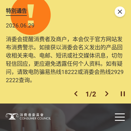
特別通告
关闭
2026.06.29
消委会提醒消费者及商户，本会仅于官方网站发
布消费警示。如接获以消委会名义发出的产品回
收相关来电、电邮、短讯或社交媒体讯息，切勿
轻信回应，更应避免透露任何个人资料。如有疑
问，请致电防骗易热线18222或消委会热线2929
2222查询。
1
/
2
上一个
下一个
开
Skip to main content
目
消费者委员会