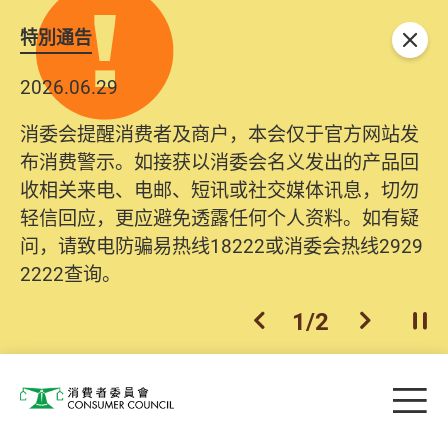
特別通告
关闭
2026.06.29
消委会提醒消费者及商户，本会仅于官方网站发
布消费警示。如接获以消委会名义发出的产品回
收相关来电、电邮、短讯或社交媒体讯息，切勿
轻信回应，更应避免透露任何个人资料。如有疑
问，请致电防骗易热线18222或消委会热线2929
2222查询。
1
/
2
上一个
下一个
开
Skip to main content
目
消费者委员会