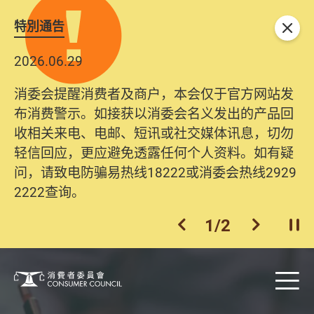
特別通告
关闭
2026.06.29
消委会提醒消费者及商户，本会仅于官方网站发
布消费警示。如接获以消委会名义发出的产品回
收相关来电、电邮、短讯或社交媒体讯息，切勿
轻信回应，更应避免透露任何个人资料。如有疑
问，请致电防骗易热线18222或消委会热线2929
2222查询。
1
/
2
上一个
下一个
开
Skip to main content
目
消费者委员会