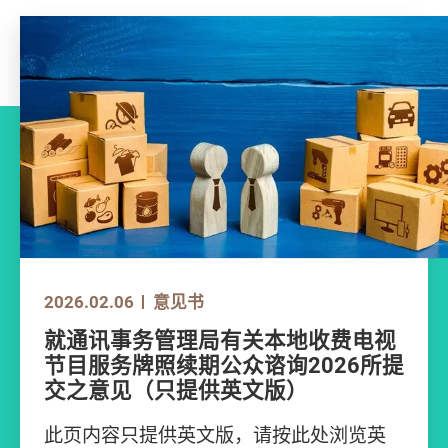
2025.06.30
2026.02.06
2025.12.15
2025.09.30
2025.08.29
2025.08.19
2025.08.07
2025.07.11
2025.06.30
2026.02.06
意见书
意见书
意见书
意见书
意见书
研究报告
意见书
意见书
意见书
意见书
就香港金融管理局有关持牌稳定币发
就通讯事务管理局有关本地收费电视
就更新玩具及儿童产品安全标准建议
就通讯事务管理局有关本地免费电视
就财经事务及库务局有关加强规管持
信任与创新：提升遥距医疗管治
就香港证监会有关就若干称衔的使用
就渔农自然护理署更新香港生物多样
就香港金融管理局有关持牌稳定币发
就通讯事务管理局有关本地收费电视
行人监管指引草拟本所提交的意见
节目服务牌照续期公众谘询2026所提
修订的意见
节目服务牌照续期公众谘询2025所提
牌放债人的公众谘询所提交之意见
而建议对《证券及期货条例》和《打
性策略及行动计划之谘询文件所提交
行人监管指引草拟本所提交的意见
节目服务牌照续期公众谘询2026所提
报告 (英文版) 报告 (中文版) 问卷调查的补
（只提供英文版）
交之意见（只提供英文版）
交之意见（只提供英文版）
（只提供英文版）
击洗钱及恐怖分子资金筹集条例》作
的意见
（只提供英文版）
交之意见（只提供英文版）
此页内容只提供英文版，请按此处浏览英
出修订的谘询文件所提交之意见（只
充资料 (只备英文版) 新闻稿 (英文版) 新闻
此页内容只提供英文版，请按此处浏览英
此页内容只提供英文版，请按此处浏览英
此页内容只提供英文版，请按此处浏览英
此页内容只提供英文版，请按此处浏览英
此页内容只提供英文版，请按此处浏览英
此页内容只提供英文版，请按此处浏览英
此页内容只提供英文版，请按此处浏览英
提供英文版）
文版网页。
稿 (中文版) 概览 香港人口高龄...