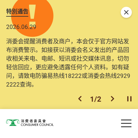
特別通告
关闭
2026.06.29
消委会提醒消费者及商户，本会仅于官方网站发
布消费警示。如接获以消委会名义发出的产品回
收相关来电、电邮、短讯或社交媒体讯息，切勿
轻信回应，更应避免透露任何个人资料。如有疑
问，请致电防骗易热线18222或消委会热线2929
2222查询。
1
/
2
上一个
下一个
开
Skip to main content
目
消费者委员会