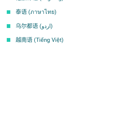
泰语 (ภาษาไทย)
乌尔都语 (اردو)
越南语 (Tiếng Việt)