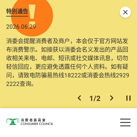
特別通告
关闭
2026.06.29
消委会提醒消费者及商户，本会仅于官方网站发
布消费警示。如接获以消委会名义发出的产品回
收相关来电、电邮、短讯或社交媒体讯息，切勿
轻信回应，更应避免透露任何个人资料。如有疑
问，请致电防骗易热线18222或消委会热线2929
2222查询。
1
/
2
上一个
下一个
开
Skip to main content
目
消费者委员会