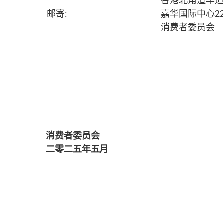
香港北角渣华道
邮寄:
嘉华国际中心2
消费者委员会
消费者委员会
二零二
五
年
五
月