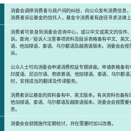
消委会调停消费者与商户间的纠纷，向公众发布消费
信息
消费者诉讼基金的信托人，基金令消费者有途径寻求法律
消费者可亲身到消委会咨询中心，或以中文或英文的
信件
诉。查询／投诉人注意事项
资
料
及投诉表格备有中文、英文
语、他加禄语、泰语、乌尔都语及越南语版本。消委会会
按
诉。
公众人士可向消委会申请消费权益专题讲座。申请表
格备有
印
度语、尼泊尔语、旁遮普语、他加禄语、泰语、乌尔
都语
时，安排适当的翻译及传译服务。
消费者诉讼基金的
资料
备有中、英文版本。有关资料
也备有
他加禄语、泰语、乌尔都语及越南语版本。消委会会按需要
务。
消委会会就措施作定期检讨，并在需要时加以改善。