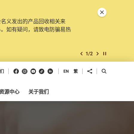
关闭特別通告
会名义发出的产品回收相关来
料。如有疑问，请致电防骗易热
1
/
2
上一个
下一个
开始/暂停幻灯
Facebook
Instagram
Youtube
抖音
领英
分享到
开启搜寻框
们
EN
繁
资源中心
关于我们