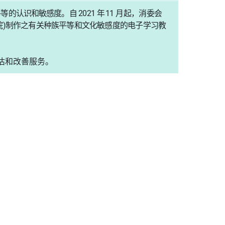
平等的认识和敏感度。自
2021
年
11
月起，消委
会
院
)
制作之有关种族平等和文化敏感度的电子
学习教
估和改善服务。