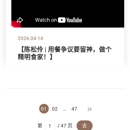
2026.04.14
【陈松伶 | 用餐争议要留神，做个
精明食家！】
下一页
01
02
…
47
第
/ 47 页
去