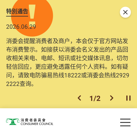
特別通告
关闭
2026.06.29
2025.10.31
消委会提醒消费者及商户，本会仅于官方网站发
为提升使用者体验及网络安全，本会的投诉处理
布消费警示。如接获以消委会名义发出的产品回
系统已经进行升级及推出新功能。由2025年11月
收相关来电、电邮、短讯或社交媒体讯息，切勿
10日起，消费者需要提供基本联络资料（包括姓
轻信回应，更应避免透露任何个人资料。如有疑
名、电邮及电话）注册帐户，才可提交投诉、查
问，请致电防骗易热线18222或消委会热线2929
询及建议。所有提交纪录将清晰整合于帐户中，
2222查询。
方便日后作出跟进。
2
/
2
上一个
下一个
开
Skip to main content
目
消费者委员会