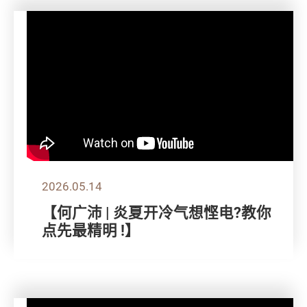
2026.05.14
【何广沛 | 炎夏开冷气想悭电?教你
点先最精明 !】