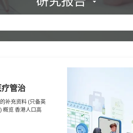
硏究报告
消费行为追踪
医疗管治
价格透明度
查
美满之家
业管理费的透
子商务人工智
究报告
消费行为追踪
医疗管治
调查的补充资料 (只备英
 报告摘要 (英文版)
 消费者委员会（「消委
 报告摘要 (英文版)
览 购买境外物业近年
调查的补充资料 (只备英
版) 概览 香港人口高
文版) 新闻稿 ...
银发经济消费者调
文版) 新闻稿 ...
外物业广告每天在各
版) 概览 香港人口高
件：问卷 新闻稿 概览
 报告摘要 (英文版)
 报告摘要 (英文版)
件：问卷 新闻稿 概览
导致地球资源枯竭、
文版) 新闻稿 ...
文版) 新闻稿 ...
导致地球资源枯竭、