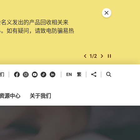
关闭特別通告
会名义发出的产品回收相关来
料。如有疑问，请致电防骗易热
1
/
2
上一个
下一个
开始/暂停幻灯
Facebook
Instagram
Youtube
抖音
领英
分享到
开启搜寻框
们
EN
繁
资源中心
关于我们