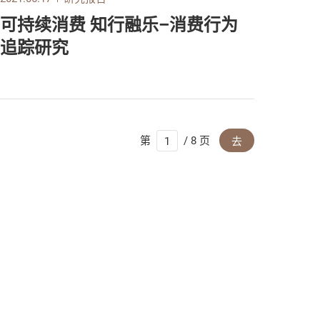
可持续消费 知行融乐–消费行为
追踪研究
第
/ 8 页
去