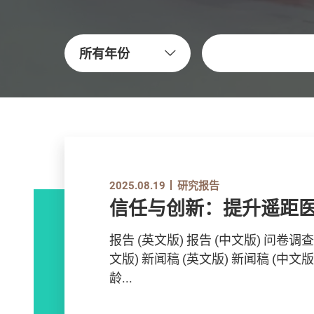
关键字
所有年份
2021.06.17
2025.08.19
2025.03.06
2024.12.31
2024.02.21
2023.05.04
2022.09.08
2021.10.28
2021.06.17
2025.08.19
研究报告
研究报告
研究报告
研究报告
研究报告
研究报告
研究报告
研究报告
研究报告
研究报告
可持续消费 知行融乐–
信任与创新：提升遥距
信心与价值：提升医疗
香港银发经济消费者调
倡规范家居装修 建舒适
创优增值 – 提升香港物
道德与信心共融 促进电
「境外置业添保障」研
可持续消费 知行融乐–
信任与创新：提升遥距
研究
明度和管治
能发展
研究
报告 (英文版) 报告 (中文版) 问卷
报告 (只备英文版) 报告摘要 (中文版)
报告 (中文版) 报告 (英文版) 背景
报告 (只备英文版) 报告摘要 (中文版)
报告(只备英文版) 报告摘要 简报 概
报告 (英文版) 报告 (中文版) 问卷
文版) 新闻稿 (英文版) 新闻稿 (中文
简报 (中文版) 简报 (英文版) 新闻稿 (中
会」）在2024年年中进行了「香港
简报 (中文版) 简报 (英文版) 新闻稿 (中
受到本地消费者追捧，这趋势亦从境
文版) 新闻稿 (英文版) 新闻稿 (中文
报告(只备英文版) 报告摘要 简报 附
报告 (只备英文版) 报告摘要 (中文版)
报告 (只备英文版) 报告摘要 (中文版)
报告(只备英文版) 报告摘要 简报 附
龄...
查」，访问大约1,...
种媒体上不断增加的数量...
龄...
随着全球人口增长，过度的消费模式
简报 (中文版) 简报 (英文版) 新闻稿 (中
简报 (中文版) 简报 (英文版) 新闻稿 (中
随着全球人口增长，过度的消费模式
环境污染和气候变化...
环境污染和气候变化...