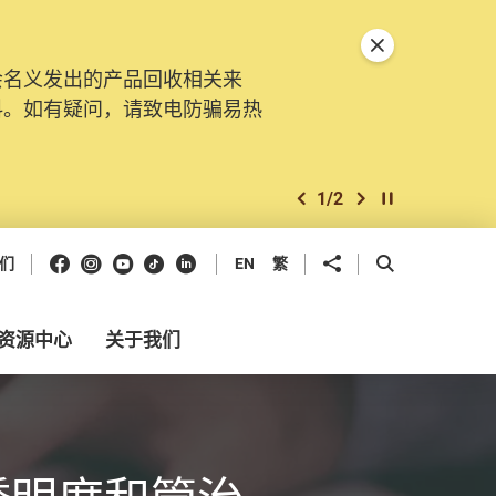
关闭特別通告
会名义发出的产品回收相关来
料。如有疑问，请致电防骗易热
1
/
2
上一个
下一个
开始/暂停幻灯
Facebook
Instagram
Youtube
抖音
领英
分享到
开启搜寻框
们
EN
繁
资源中心
关于我们