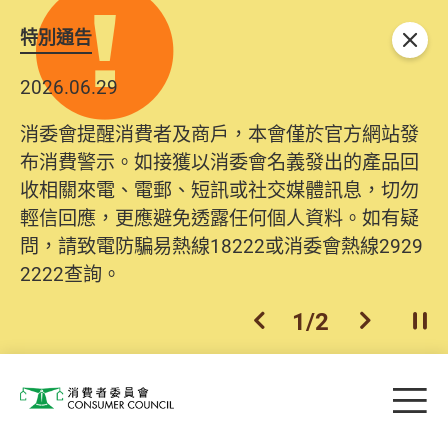
特別通告
關閉
2026.06.29
消委會提醒消費者及商戶，本會僅於官方網站發
布消費警示。如接獲以消委會名義發出的產品回
收相關來電、電郵、短訊或社交媒體訊息，切勿
輕信回應，更應避免透露任何個人資料。如有疑
問，請致電防騙易熱線18222或消委會熱線2929
2222查詢。
1
/
2
上一個
下一個
開
Skip to main content
目
消費者委員會