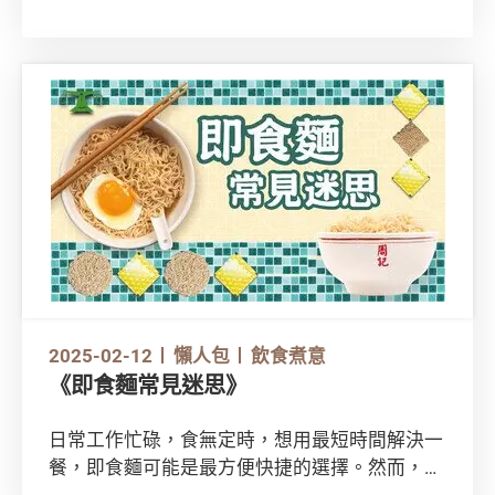
然而，大灣區內的樓市限購政策，以至租樓、買
樓程序等都與香港不盡相同。除了基本文件外，
還有甚麼須留神的事項？
「大灣區住房專輯」將分3個章節為你介紹買
樓、租樓須知，以及物管、維修開支等關注點。
本文率先為你整合了在大灣區購買一手樓、二手
樓的重點資訊，助你從基本概念入手！
2025-02-12
懶人包
飲食煮意
《即食麵常見迷思》
日常工作忙碌，食無定時，想用最短時間解決一
餐，即食麵可能是最方便快捷的選擇。然而，坊
間有很多關於即食麵的迷思，要如何分辨真假？