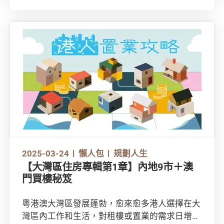
網絡上資訊繁複，租樓新手如何辨識資料真偽免
墮入各種租屋陷阱？又應如何保障自己的權益？
留意以下4大貼士添保障。
2025-03-24
懶人包
規劃人生
【大灣區住房專輯第1章】內地9市＋澳
門買樓秘笈
粵港澳大灣區發展蓬勃，愈來愈多港人選擇在大
灣區內工作和生活，對租樓或置業的需求日增。