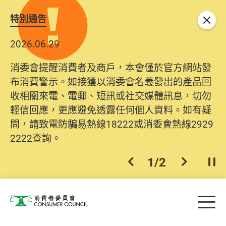
特別通告
關閉
2026.06.29
消委會提醒消費者及商戶，本會僅於官方網站發
布消費警示。如接獲以消委會名義發出的產品回
收相關來電、電郵、短訊或社交媒體訊息，切勿
輕信回應，更應避免透露任何個人資料。如有疑
問，請致電防騙易熱線18222或消委會熱線2929
2222查詢。
1
/
2
上一個
下一個
開
Skip to main content
目
消費者委員會