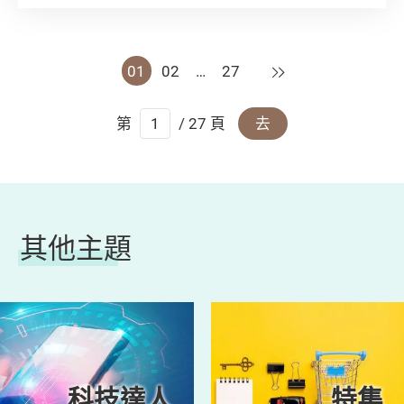
以如何處理？購買前，記得留意以下5大事項，
並記下深圳市消委會投訴諮詢熱線，以備不時之
需！
下一頁
01
02
…
27
第
/ 27 頁
去
其他主題
科技達人
特集