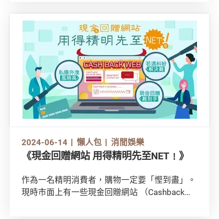
（免費或收費）的垃圾電話攔截程式或服務。另
外，不少商戶會於網絡層面自動攔截滋擾來電，
客戶在一般情況下毋須下載應用程式便可享用有
關服務，便捷之餘更毋須提供電話通訊錄，保障
個人資料。
2024-06-14
懶人包
消閒娛樂
《現金回贈網站 用得精明先至NET﹗》
作為一名精明消費者，購物一定要「慳到盡」。
現時市面上有一些現金回贈網站 （Cashback
website）讓消費者在網上購物時賺取現金回
贈，難道世上真的有慳錢神器？使用時必須注意