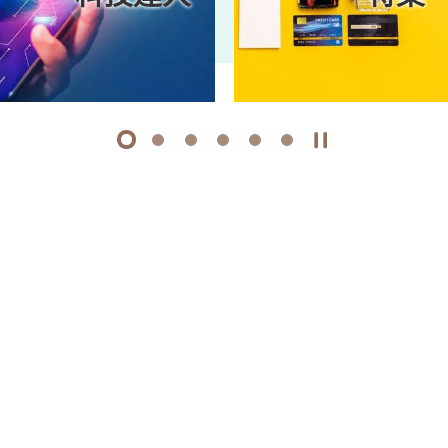
1
2
3
4
5
6
開始/暫停幻燈