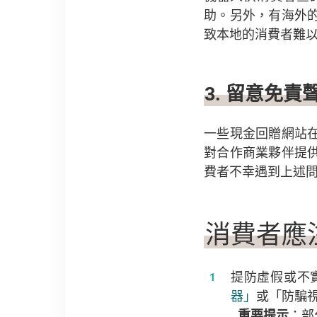
助。另外，有海外
致本地的消費者難
3. 留意免
一些現金回贈網站
對合作商業夥伴提
費者不幸遇到上述
消費者應
提防虛假或不
器」
或「防騙視
重要提示
：部