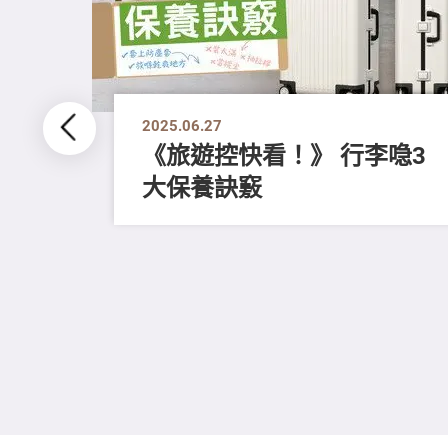
2025.06.27
《旅遊控快看！》 行李喼3
大保養訣竅
奶