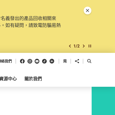
關閉特別通告
會名義發出的產品回收相關來
料。如有疑問，請致電防騙易熱
1
/
2
上一個
下一個
開始/暫停幻燈
Facebook
Instagram
Youtube
抖音
領英
分享到
開啟搜尋框
聯絡我們
简
資源中心
關於我們