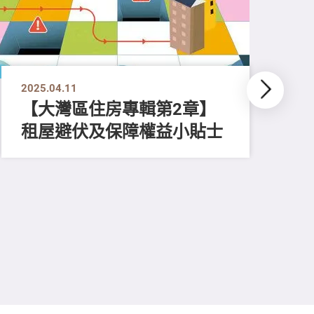
2025.04.11
【大灣區住房專輯第2章】
租屋避伏及保障權益小貼士
202
【
內