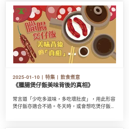
2025-01-10
特集
飲食煮意
《臘腸煲仔飯美味背後的真相》
常言道「少吃多滋味，多吃壞肚皮」，用此形容
煲仔飯亦適合不過。冬天時，或會想吃煲仔飯來
暖和身體。不過，原來煲仔飯中的常見食材 —
臘腸大多屬於「三高」，而一煲臘腸煲仔飯的能
量更超越成年人一日所需的一半！下文為你分析