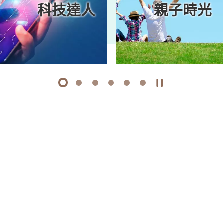
科技達人
親子時光
1
2
3
4
5
6
開始/暫停幻燈