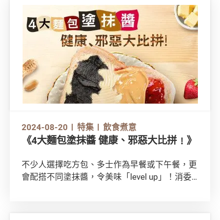
臘腸真相！
2024-08-20
特集
飲食煮意
《4大麵包塗抹醬 健康、邪惡大比拼﹗》
不少人選擇吃方包、多士作為早餐或下午餐，更
會配搭不同塗抹醬，令美味「level up」！消委
會分別測試4款塗抹醬產品，包括果醬、花生
醬、芝麻醬和牛油。究竟哪款較健康？哪款真
「邪惡」？立即看看以下大比拼！