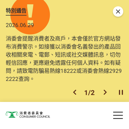
特別通告
關閉
2026.06.29
消委會提醒消費者及商戶，本會僅於官方網站發
布消費警示。如接獲以消委會名義發出的產品回
收相關來電、電郵、短訊或社交媒體訊息，切勿
輕信回應，更應避免透露任何個人資料。如有疑
問，請致電防騙易熱線18222或消委會熱線2929
2222查詢。
1
/
2
上一個
下一個
開
Skip to main content
目
消費者委員會