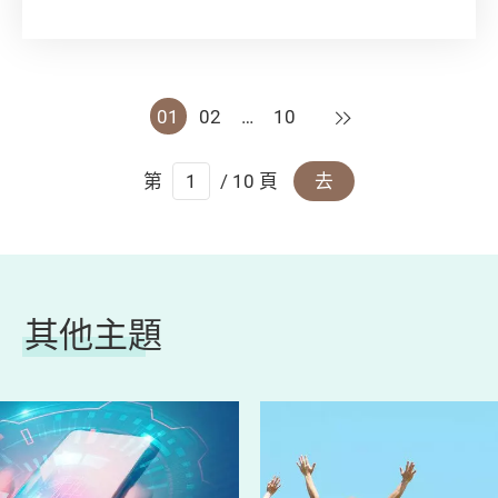
從食油、食材到調味醬料都必須小心挑選，慎防
攝入致癌物。想真正煮得健康，就要留意以下自
煮攻略！
下一頁
01
02
…
10
第
/ 10 頁
去
其他主題