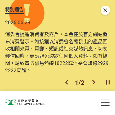
特別通告
關閉
2026.06.29
消委會提醒消費者及商戶，本會僅於官方網站發
布消費警示。如接獲以消委會名義發出的產品回
收相關來電、電郵、短訊或社交媒體訊息，切勿
輕信回應，更應避免透露任何個人資料。如有疑
問，請致電防騙易熱線18222或消委會熱線2929
2222查詢。
1
/
2
上一個
下一個
開
Skip to main content
目
消費者委員會