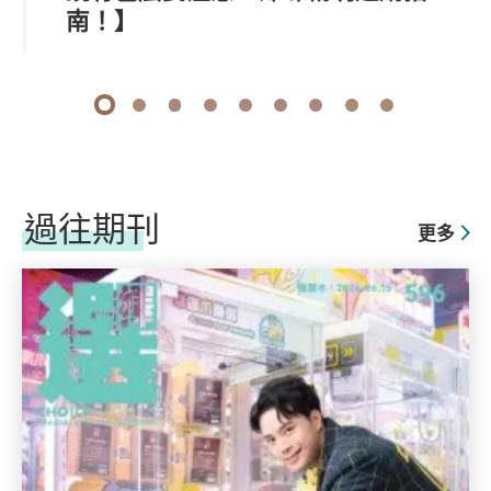
南！】
1
2
3
4
5
6
7
8
9
過往期刊
更多