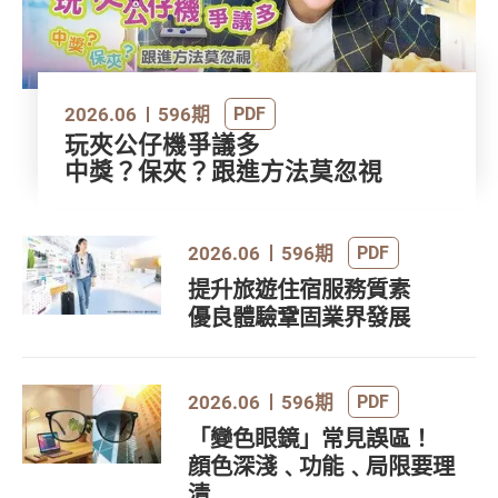
2026.06
596期
PDF
玩夾公仔機爭議多
中獎？保夾？跟進方法莫忽視
2026.06
596期
PDF
提升旅遊住宿服務質素
優良體驗鞏固業界發展
2026.06
596期
PDF
「變色眼鏡」常見誤區！
顔色深淺﹑功能﹑局限要理
清