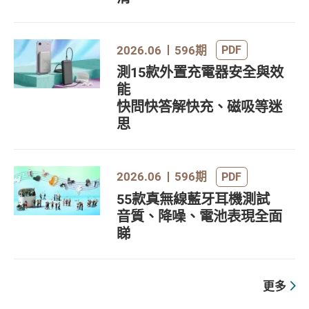
2026.06
596期
PDF
測15款外置充電器安全與效
能
快問快答解快充、磁吸等迷
思
2026.06
596期
PDF
55款真無線藍牙耳機測試
音質、降噪、電池表現全面
睇
更多