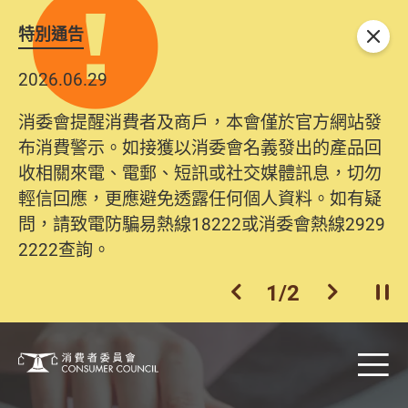
特別通告
關閉
2026.06.29
消委會提醒消費者及商戶，本會僅於官方網站發
布消費警示。如接獲以消委會名義發出的產品回
收相關來電、電郵、短訊或社交媒體訊息，切勿
輕信回應，更應避免透露任何個人資料。如有疑
問，請致電防騙易熱線18222或消委會熱線2929
2222查詢。
1
/
2
上一個
下一個
開
Skip to main content
目
消費者委員會