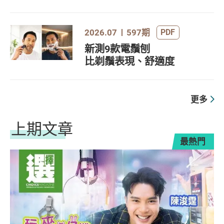
2026.07
597期
PDF
新測9款電鬚刨
比剃鬚表現、舒適度
更多
上期文章
最熱門