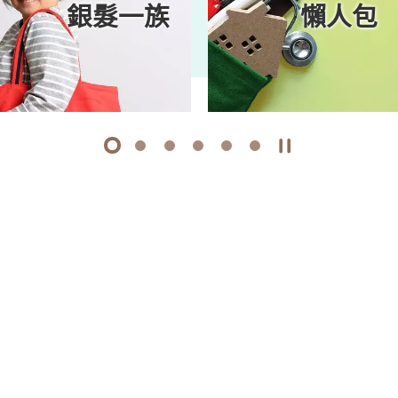
銀髮一族
懶人包
1
2
3
4
5
6
開始/暫停幻燈