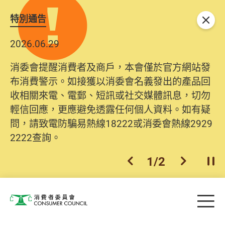
特別通告
關閉
2026.06.29
消委會提醒消費者及商戶，本會僅於官方網站發
布消費警示。如接獲以消委會名義發出的產品回
收相關來電、電郵、短訊或社交媒體訊息，切勿
輕信回應，更應避免透露任何個人資料。如有疑
問，請致電防騙易熱線18222或消委會熱線2929
2222查詢。
1
/
2
上一個
下一個
開
Skip to main content
目
消費者委員會