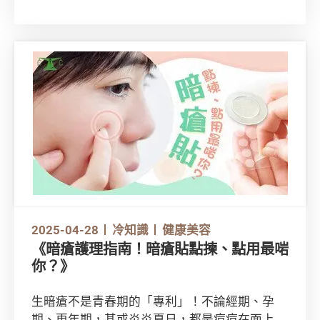
成為一份子？就讓消委會與你分享一些基本入門
知識吧！常聽說「早C晚A」，其實除了維他命
A、維他命C，維他命如B3、B5、E也很重要！
那麼，不同的維他命到底有何功效？使用時又要
注意甚麼？
2025-04-28
冷知識
健康美容
《暗瘡護理指南！暗瘡貼點揀、點用最啱
你？》
生暗瘡不是青春期的「專利」！不論經期、孕
期、更年期，甚或炎炎夏日，都是痘痘在面上大