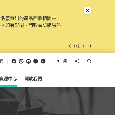
關閉特別通告
會名義發出的產品回收相關來
料。如有疑問，請致電防騙易熱
1
/
2
上一個
下一個
開始/暫停幻燈
Facebook
Instagram
Youtube
抖音
領英
分享到
開啟搜尋框
們
EN
简
資源中心
關於我們