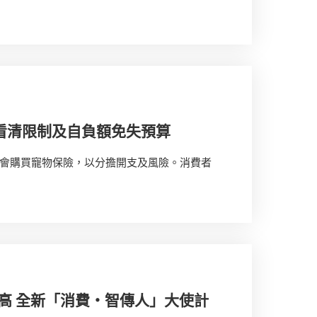
看清限制及自負額免失預算
會購買寵物保險，以分擔開支及風險。消費者
高 全新「消費‧智傳人」大使計