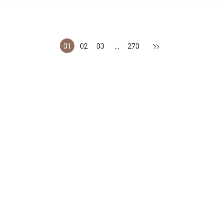
下一頁
01
02
03
…
270
措施
公開資料守則
認可供應商名冊
網站地圖