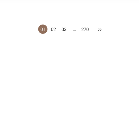
下一頁
01
02
03
…
270
措施
公開資料守則
認可供應商名冊
網站地圖