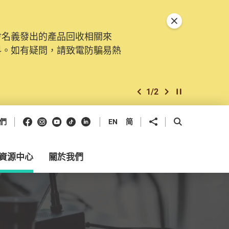
關閉特別通告
會名義發出的產品回收相關來
料。如有疑問，請致電防騙易熱
1
/
2
上一個
下一個
開始/暫停幻燈
Facebook
Instagram
Youtube
抖音
領英
分享到
開啟搜尋框
們
EN
简
資源中心
關於我們