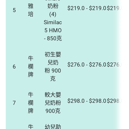
雅
奶粉
$219.0 - $219.0
$219.0 -
5
培
(4)
Similac
5 HMO
- 850克
初生嬰
牛
兒奶
$276.0 - $276.0
$276.0 -
6
欄
粉 900
牌
克
牛
較大嬰
$298.0 - $298.0
$298.0 -
7
欄
兒奶粉
牌
900克
牛
幼兒助