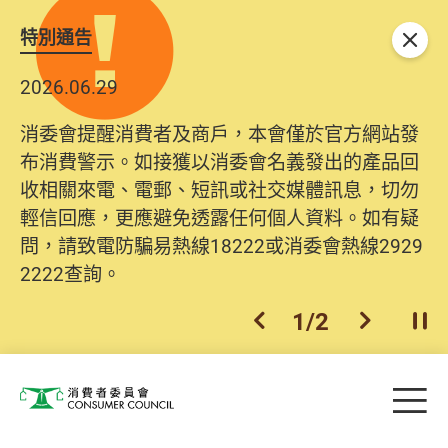
特別通告
關閉
2026.06.29
消委會提醒消費者及商戶，本會僅於官方網站發
布消費警示。如接獲以消委會名義發出的產品回
收相關來電、電郵、短訊或社交媒體訊息，切勿
輕信回應，更應避免透露任何個人資料。如有疑
問，請致電防騙易熱線18222或消委會熱線2929
2222查詢。
1
/
2
上一個
下一個
開
Skip to main content
目
消費者委員會