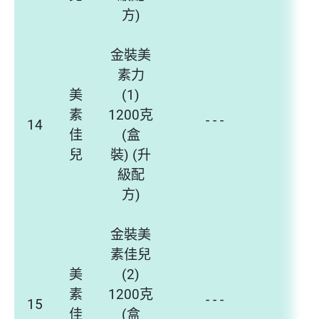
方)
金裝美
素力
美
(1)
素
1200克
- - -
- - 
14
佳
(盒
兒
裝) (升
級配
方)
金裝美
素佳兒
美
(2)
素
1200克
- - -
- - 
15
佳
(盒