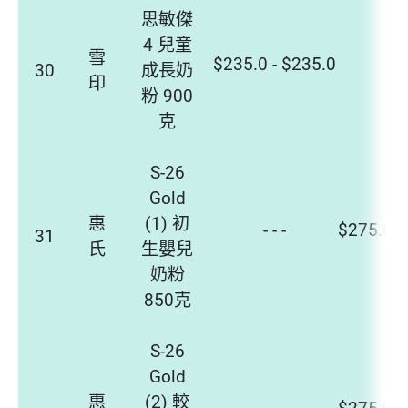
思敏傑
4 兒童
雪
$235.0 - $235.0
- - 
30
成長奶
印
粉 900
克
S-26
Gold
惠
(1) 初
- - -
$275.0 -
31
氏
生嬰兒
奶粉
850克
S-26
Gold
惠
(2) 較
- - -
$275.0 -