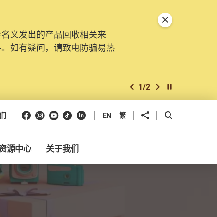
关闭特別通告
会名义发出的产品回收相关来
料。如有疑问，请致电防骗易热
1
/
2
上一个
下一个
开始/暂停幻灯
Facebook
Instagram
Youtube
抖音
领英
分享到
开启搜寻框
们
EN
繁
资源中心
关于我们