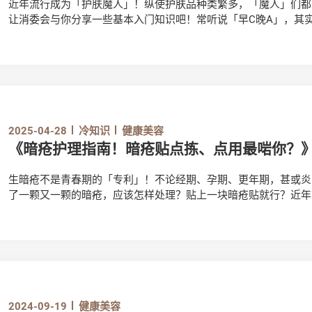
近年流行成为「护肤魔人」！纵使护肤品种类繁多，「魔人」们都
让消委会与你分享一些基本入门知识吧！常听说「早C晚A」，其实
E也很重要！那么，不同的维他命到底有何功效？使用时又要注意
2025-04-28
冷知识
健康美容
《暗疮护理指南！暗疮贴点拣、点用最啱你？
生暗疮不是青春期的「专利」！不论经期、孕期、更年期，甚或炎
了一颗又一颗的暗疮，应该怎样处理？贴上一块暗疮贴就行？近年
选择？今天就来逐一解构。
2024-09-19
健康美容