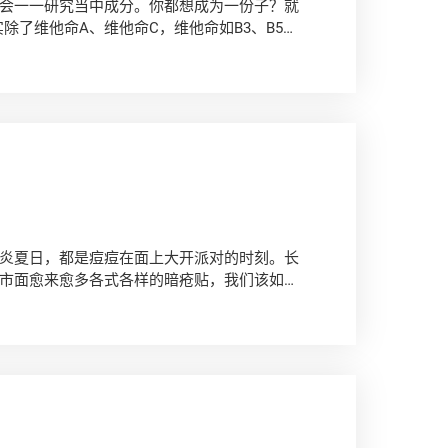
会一一研究当中成分。你都想成为一份子？就
除了维他命A、维他命C，维他命如B3、B5、
甚么？
》
炎夏日，都是痘痘在面上大开派对的时刻。长
市面愈来愈多各式各样的暗疮贴，我们该如何