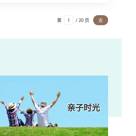
第
/ 20 页
去
亲子时光