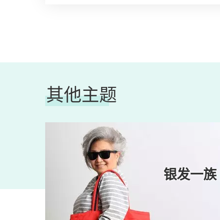
其他主题
集
银发一族