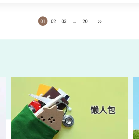
下一页
01
02
03
…
20
懒人包