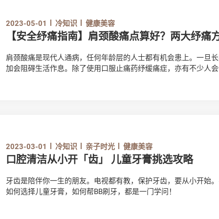
2023-05-01
冷知识
健康美容
【安全纾痛指南】肩颈酸痛点算好？两大纾痛
肩颈酸痛是现代人通病，任何年龄层的人士都有机会患上。一旦长
加会阻碍生活作息。除了使用口服止痛药纾缓痛症，亦有不少人会
看，使用外用止痛药及家用红外线灯治疗肩颈酸痛时，有甚么需要
2023-03-01
冷知识
亲子时光
健康美容
口腔清洁从小开「齿」 儿童牙膏挑选攻略
牙齿是陪伴你一生的朋友。电视都有教，保护牙齿，要从小开始。
如何选择儿童牙膏，如何帮BB刷牙，都是一门学问！