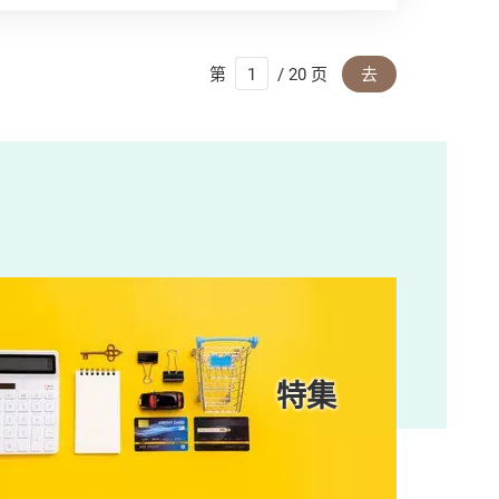
第
/ 20 页
去
特集