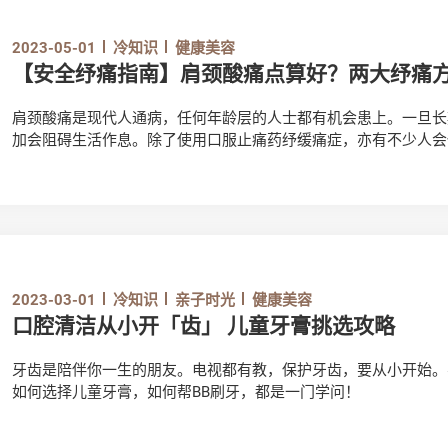
2023-05-01
冷知识
健康美容
【安全纾痛指南】肩颈酸痛点算好？两大纾痛
肩颈酸痛是现代人通病，任何年龄层的人士都有机会患上。一旦长
加会阻碍生活作息。除了使用口服止痛药纾缓痛症，亦有不少人会
看，使用外用止痛药及家用红外线灯治疗肩颈酸痛时，有甚么需要
2023-03-01
冷知识
亲子时光
健康美容
口腔清洁从小开「齿」 儿童牙膏挑选攻略
牙齿是陪伴你一生的朋友。电视都有教，保护牙齿，要从小开始。
如何选择儿童牙膏，如何帮BB刷牙，都是一门学问！