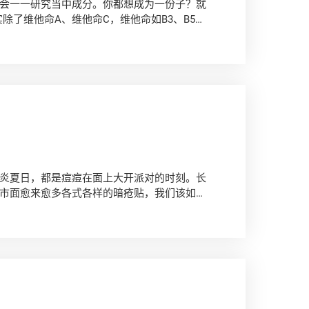
会一一研究当中成分。你都想成为一份子？就
除了维他命A、维他命C，维他命如B3、B5、
甚么？
》
炎夏日，都是痘痘在面上大开派对的时刻。长
市面愈来愈多各式各样的暗疮贴，我们该如何