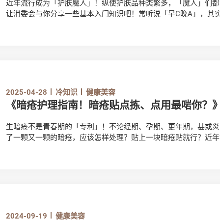
近年流行成为「护肤魔人」！纵使护肤品种类繁多，「魔人」们都
让消委会与你分享一些基本入门知识吧！常听说「早C晚A」，其实
E也很重要！那么，不同的维他命到底有何功效？使用时又要注意
2025-04-28
冷知识
健康美容
《暗疮护理指南！暗疮贴点拣、点用最啱你？
生暗疮不是青春期的「专利」！不论经期、孕期、更年期，甚或炎
了一颗又一颗的暗疮，应该怎样处理？贴上一块暗疮贴就行？近年
选择？今天就来逐一解构。
2024-09-19
健康美容