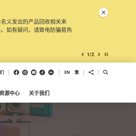
关闭特別通告
会名义发出的产品回收相关来
料。如有疑问，请致电防骗易热
1
/
2
上一个
下一个
开始/暂停幻灯
Facebook
Instagram
Youtube
抖音
领英
分享到
开启搜寻框
们
EN
繁
资源中心
关于我们