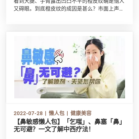
看到大腿、手臂露出凹凸不平的橙皮纹确是恼人
又碍眼。到底橙皮纹的成因是甚么？市面上声称
抗橙皮纹的乳霜，又是否真的有效？马上看看如
何预防及改善橙皮纹！
2022-07-28
懒人包
健康美容
【鼻敏感懒人包】「乞嗤」、鼻塞「鼻」
无可避？一文了解中西疗法！