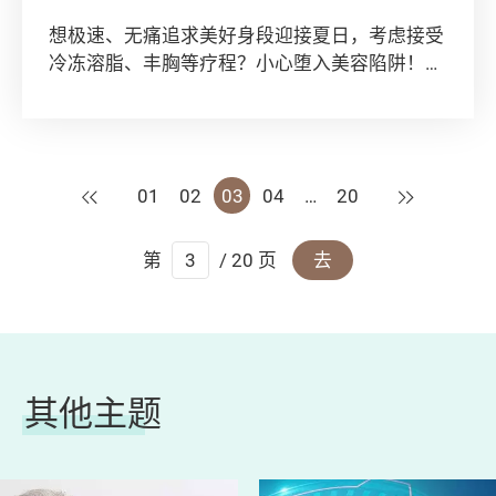
想极速、无痛追求美好身段迎接夏日，考虑接受
冷冻溶脂、丰胸等疗程？小心堕入美容陷阱！皆
因这些疗程非人人啱做之余，更是效果成疑？一
起看看。
上一页
下一页
01
02
03
04
…
20
第
/ 20 页
去
其他主题