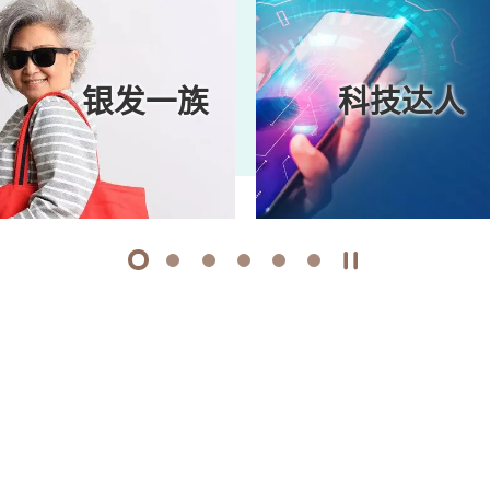
银发一族
科技达人
1
2
3
4
5
6
开始/暂停幻灯