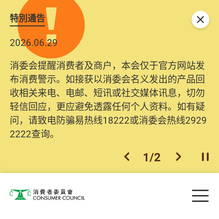
特別通告
关闭
2026.06.29
消委会提醒消费者及商户，本会仅于官方网站发
布消费警示。如接获以消委会名义发出的产品回
收相关来电、电邮、短讯或社交媒体讯息，切勿
轻信回应，更应避免透露任何个人资料。如有疑
问，请致电防骗易热线18222或消委会热线2929
2222查询。
1
/
2
上一个
下一个
开
Skip to main content
目
消费者委员会