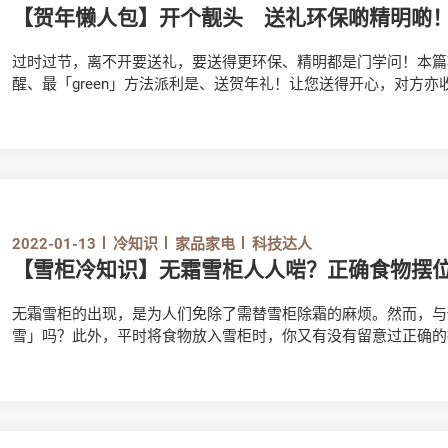
【贺年懒人包】开个靓头 送礼环保啲精明啲
过时过节，离不开要送礼，要送得更环保、精明都是门学问！本篇
醒、最「green」方法派利是、送贺年礼！让您送得开心，对方亦
2022-01-13
冷知识
家品家电
科技达人
【雪柜冷知识】无霜雪柜人人啱？正确食物摆位
无霜雪柜的出现，是为人们免除了需替雪柜除霜的麻烦。然而，与
雪」吗？此外，平时将食物放入雪柜时，你又有没有留意过正确的
「冷」知识，加深对使用雪柜的认识！
立即观看影片：https://www.youtube.com/watch?v=3lvi8t_ZNIM