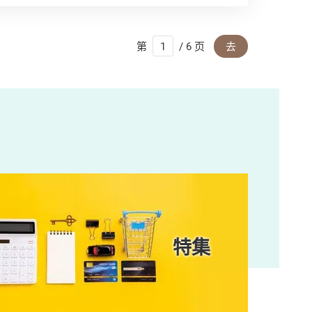
第
/ 6 页
去
特集