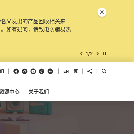
关闭特別通告
会名义发出的产品回收相关来
料。如有疑问，请致电防骗易热
1
/
2
上一个
下一个
开始/暂停幻灯
Facebook
Instagram
Youtube
抖音
领英
分享到
开启搜寻框
们
EN
繁
资源中心
关于我们