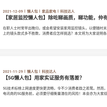
2021-12-09
懒人包
家品家电
科技达人
【家居监控懒人包】除咗睇画质，睇功能，仲
在职人士时常早出晚归，或会希望安装家用监控镜头，以便随时关
上的镜头款式多不胜数，消费者应怎样挑选？本文将为大家说明各
不妨先观看影片：https://www.youtube.com/watch?v=_w4nSKjm
2021-11-29
懒人包
科技达人
【5G懒人包】用家实证服务有落差？
5G技术标榜上网速度更快更流畅，令不少消费者趋之若鹜。然而
电讯商的5G服务前，必须要仔细衡量潜在的风险！本会亦为大家综
看看。