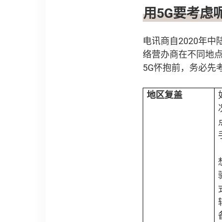
用
5G
要考虑
电讯商自2020年
络营办商在不同地
5G怀抱前，务必先
地区复盖