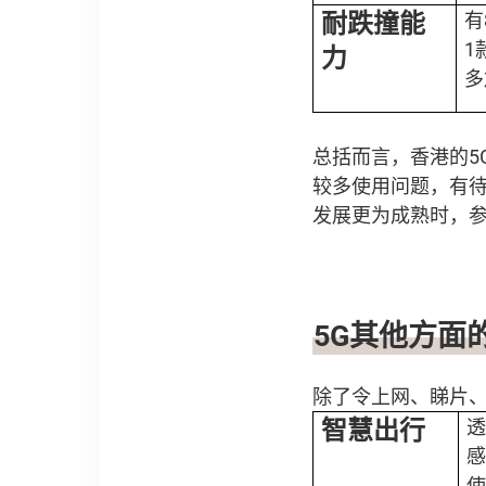
耐跌撞能
有
1
力
多
总括而言，香港的5
较多使用问题，有待
发展更为成熟时，
5G
其他方面
除了令上网、睇片、
智慧出行
透
感
使