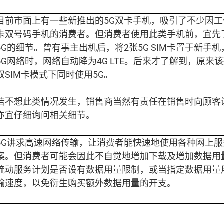
目前市面上有一些新推出的5G双卡手机，吸引了不少因
卡双号码手机的消费者。但消费者使用此类手机前，宜先
5G的细节。曾有事主出机后，将2张5G SIM卡置于新手
5G网络时，网络自动降为4G LTE。后来才了解到，原来
双SIM卡模式下同时使用5G。
若不想此类情况发生，销售商当然有责任在销售时向顾客
亦宜仔细询问相关细节。
5G讲求高速网络传输，让消费者能快速地使用各种网上
案。但消费者可能会因此不自觉地增加下载及增加数据用
流动服务计划是否设有数据用量限制，或当指定数据用量
输速度，以免衍生购买额外数据用量的开支。