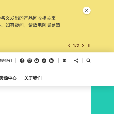
关闭特別通告
会名义发出的产品回收相关来
料。如有疑问，请致电防骗易热
1
/
2
上一个
下一个
开始/暂停幻灯
Facebook
Instagram
Youtube
抖音
领英
分享到
开启搜寻框
联络我们
繁
资源中心
关于我们