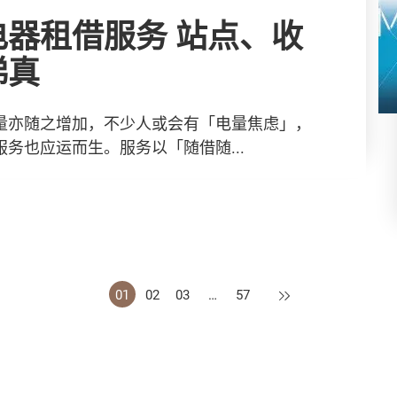
借服务 站点、收
睇真
量亦随之增加，不少人或会有「电量焦虑」，
务也应运而生。服务以「随借随...
下一页
01
02
03
…
57