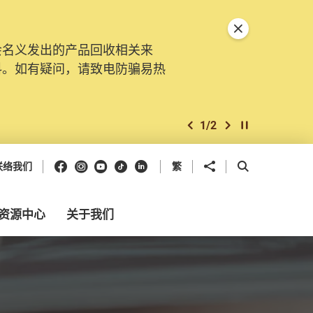
关闭特別通告
会名义发出的产品回收相关来
料。如有疑问，请致电防骗易热
1
/
2
上一个
下一个
开始/暂停幻灯
Facebook
Instagram
Youtube
抖音
领英
分享到
开启搜寻框
联络我们
繁
资源中心
关于我们