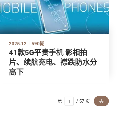
2025.12
590期
41款5G平贵手机 影相拍
片、续航充电、襟跌防水分
高下
第
/ 57 页
去