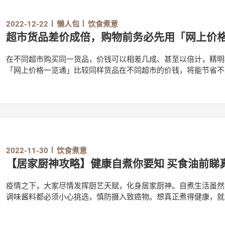
2022-12-22
懒人包
饮食煮意
超市货品差价成倍，购物前务必先用「网上价
在不同超市购买同一货品，价钱可以相差几成、甚至以倍计，精明
「网上价格一览通」比较同样货品在不同超市的价钱，将能节省不
2022-11-30
饮食煮意
【居家厨神攻略】健康自煮你要知 买食油前睇
疫情之下，大家尽情发挥厨艺天赋，化身居家厨神。自煮生活虽然
调味酱料都必须小心挑选，慎防摄入致癌物。想真正煮得健康，就