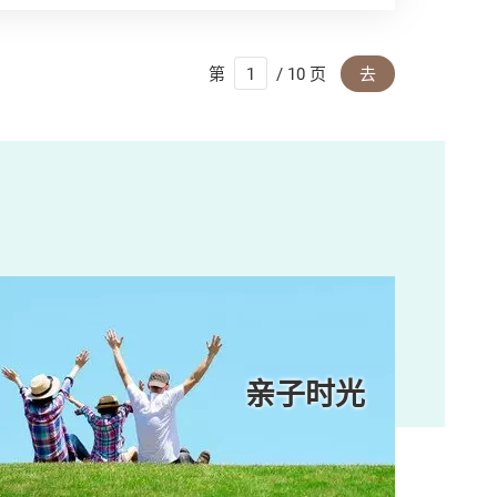
第
/ 10 页
去
亲子时光