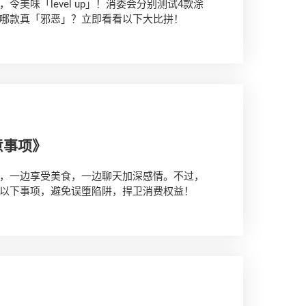
味「level up」！消委会分别测试4款涂
哪款真「邪恶」？立即看看以下大比拼！
意事项》
，一边享受美食，一边聊天加深感情。不过，
以下事项，避免误堕陷阱，捍卫消费权益！