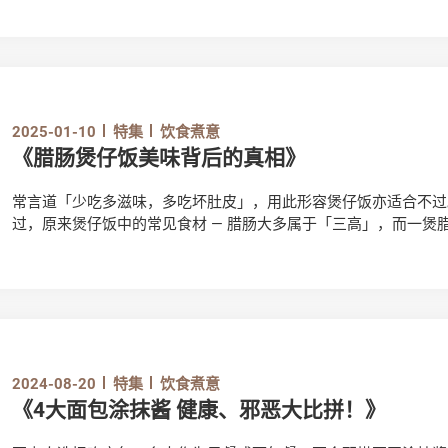
2025-01-10
特集
饮食煮意
《腊肠煲仔饭美味背后的真相》
常言道「少吃多滋味，多吃坏肚皮」，用此形容煲仔饭亦适合不过
过，原来煲仔饭中的常见食材 — 腊肠大多属于「三高」，而一煲
半！下文为你分析腊肠真相！
2024-08-20
特集
饮食煮意
《4大面包涂抹酱 健康、邪恶大比拼！》