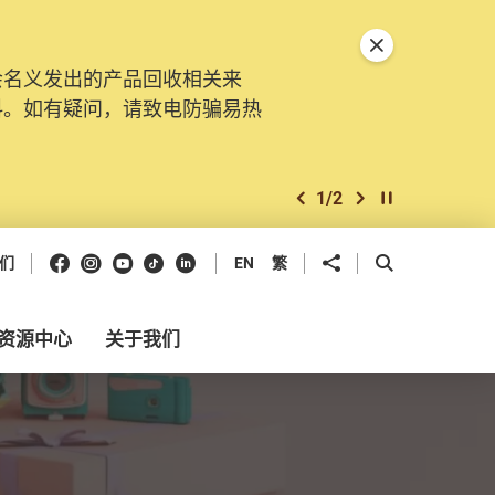
关闭特別通告
会名义发出的产品回收相关来
料。如有疑问，请致电防骗易热
1
/
2
上一个
下一个
开始/暂停幻灯
Facebook
Instagram
Youtube
抖音
领英
分享到
开启搜寻框
们
EN
繁
资源中心
关于我们