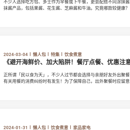
不少人选择吃方包、多士作为早餐或下午餐，更会配搭不同涂抹酱，令美
抹酱产品，包括果酱、花生酱、芝麻酱和牛油。究竟哪款较健康？
2024-03-04
懒人包
特集
饮食煮意
《避开海鲜价、加大陷阱！餐厅点餐、优惠注
正所谓「民以食为天」，不少人过节都会选择与亲朋好友外出聚餐
有关用餐的消费纠纷时有发生！为了保障自己，出外聚餐时应留意
2024-01-31
懒人包
饮食煮意
家品家电