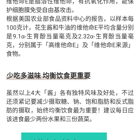
维他命E是脂溶性维他命，有抗氧化作用，能保
护细胞膜免受自由基攻击。
根据美国农业部食品资料中心的报告，以样本每
100克计，花生酱和牛油的维他命E平均含量分别
是9.1α-生育酚当量毫克及2.32α-生育酚当量毫
克，分别属于「高维他命E」及「维他命E来源」
食物。
少吃多滋味 均衡饮食更重要
虽然以上4大「酱」各有独特风味及好处，不过
还须紧记要减少摄取糖、钠、饱和脂肪和反式脂
肪的摄取，始终均衡饮食最为重要！建议每日应
该进食最少两份水果和三份蔬菜。