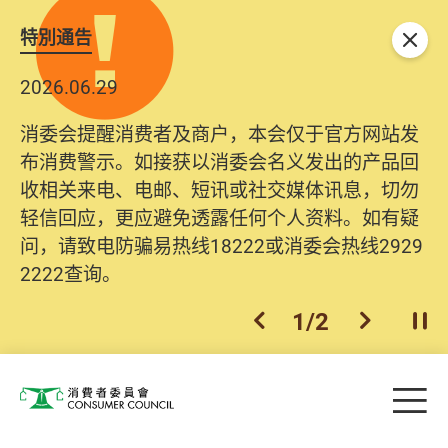
特別通告
关闭
2026.06.29
消委会提醒消费者及商户，本会仅于官方网站发
布消费警示。如接获以消委会名义发出的产品回
收相关来电、电邮、短讯或社交媒体讯息，切勿
轻信回应，更应避免透露任何个人资料。如有疑
问，请致电防骗易热线18222或消委会热线2929
2222查询。
1
/
2
上一个
下一个
开
Skip to main content
目
消费者委员会