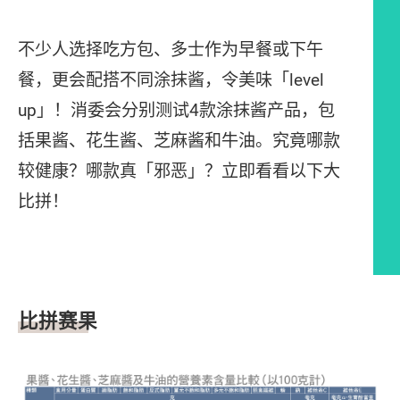
不少人选择吃方包、多士作为早餐或下午
餐，更会配搭不同涂抹酱，令美味「level
up」！消委会分别测试4款涂抹酱产品，包
括果酱、花生酱、芝麻酱和牛油。究竟哪款
较健康？哪款真「邪恶」？立即看看以下大
比拼！
文章内容
比拼赛果