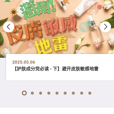
2025.05.06
【护肤成分党必读 - 下】避开皮肤敏感地雷
1
2
3
4
5
6
7
8
9