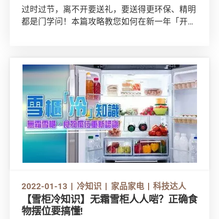
过时过节，离不开要送礼，要送得更环保、精明
都是门学问！本篇攻略教您如何在新一年「开个
靓头」，以最醒、最「green」方法派利是、送
贺年礼！让您送得开心，对方亦收得顺心！
2022-01-13
冷知识
家品家电
科技达人
【雪柜冷知识】无霜雪柜人人啱？正确食
物摆位要搞懂!