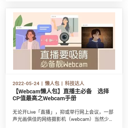
（免费或收费）的垃圾电话拦截程式或服务。另
外，不少商户会于网络层面自动拦截滋扰来电，
客户在一般情况下毋须下载应用程式便可享用有
关服务，便捷之余更毋须提供电话通讯录，保障
个人资料。
2022-05-24
懒人包
科技达人
【Webcam懒人包】直播主必备 选择
CP值最高之Webcam手册
无论开Live「直播」，抑或举行网上会议，一部
声光画俱佳的网络摄影机（webcam）当然少不
得，大家选购时可留意以下4方面：