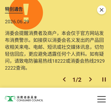
特別通告
关闭
2026.06.29
消委会提醒消费者及商户，本会仅于官方网站发
布消费警示。如接获以消委会名义发出的产品回
收相关来电、电邮、短讯或社交媒体讯息，切勿
轻信回应，更应避免透露任何个人资料。如有疑
问，请致电防骗易热线18222或消委会热线2929
2222查询。
1
/
2
上一个
下一个
开
Skip to main content
目
消费者委员会