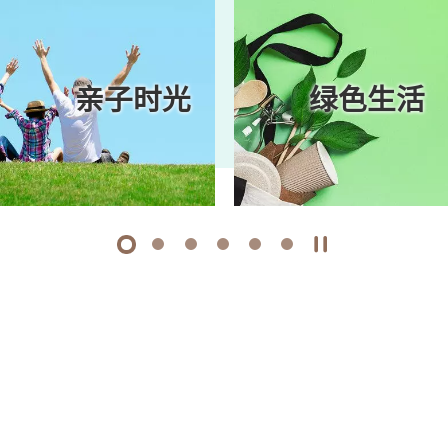
亲子时光
绿色生活
1
2
3
4
5
6
开始/暂停幻灯