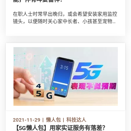
在职人士时常早出晚归，或会希望安装家用监控
镜头，以便随时关心家中长者、小孩甚至宠物的
状况。然而市面上的镜头款式多不胜数，消费者
应怎样挑选？本文将为大家说明各项功能的重要
性，以及其他需要考虑的因素。
不妨先观看影片：
https://www.youtube.com/watch?
v=_w4nSKjmVuw
2021-11-29
懒人包
科技达人
【5G懒人包】用家实证服务有落差？