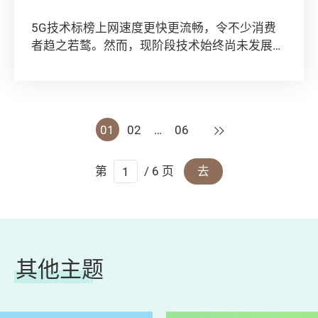
5G技术标榜上网速度更快更流畅，令不少消费
者趋之若鹜。然而，现阶段技术始终尚未发展成
熟，故在考虑使用电讯商的5G服务前，必须要
仔细衡量潜在的风险！本会亦为大家综合了一些
市面上5G手机的表现调查结果，马上看看。
下一页
01
02
…
06
第
/ 6 页
去
其他主题