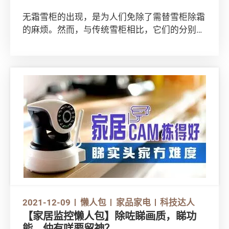
无霜雪柜的出现，是为人们免除了需替雪柜除霜
的麻烦。然而，与传统雪柜相比，它们的分别就
只在于会否「积雪」吗？此外，平时将食物放入
雪柜时，你又有没有留意过正确的摆位，以获得
最佳冷藏效果？即看一系列雪柜「冷」知识，加
深对使用雪柜的认识！
立即观看影片：
https://www.youtube.com/watch?
v=3lvi8t_ZNIM
2021-12-09
懒人包
家品家电
科技达人
【家居监控懒人包】除咗睇画质，睇功
能，仲有咩要留神？