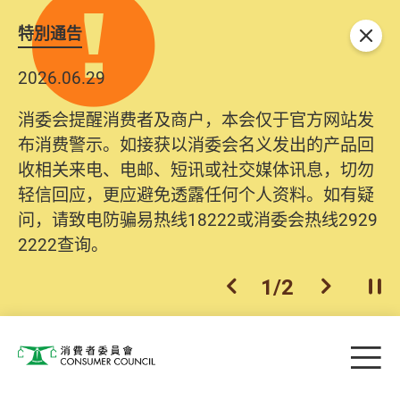
特別通告
关闭
2026.06.29
消委会提醒消费者及商户，本会仅于官方网站发
布消费警示。如接获以消委会名义发出的产品回
收相关来电、电邮、短讯或社交媒体讯息，切勿
轻信回应，更应避免透露任何个人资料。如有疑
问，请致电防骗易热线18222或消委会热线2929
2222查询。
1
/
2
上一个
下一个
开
Skip to main content
目
消费者委员会