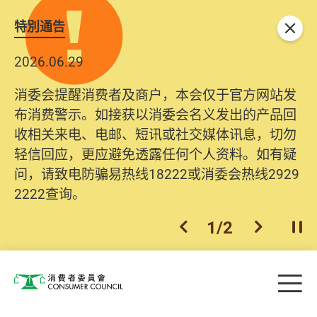
特別通告
关闭
2026.06.29
消委会提醒消费者及商户，本会仅于官方网站发
布消费警示。如接获以消委会名义发出的产品回
收相关来电、电邮、短讯或社交媒体讯息，切勿
轻信回应，更应避免透露任何个人资料。如有疑
问，请致电防骗易热线18222或消委会热线2929
2222查询。
1
/
2
上一个
下一个
开
Skip to main content
目
消费者委员会