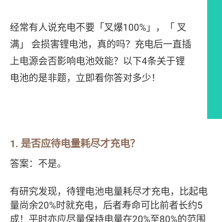
经常有人说充电不要「叉爆100%」，「 叉
满」 会损害锂电池，真的吗？充电后一直插
上电源会否影响电池效能？以下4条关于锂
电池的是非题，立即看你答对多少！
文章内容
1.
是否应待电量耗尽才充电？
答案：不是。
有研究发现，待锂电池电量耗尽才充电，比起电
量尚余20%时就充电，后者寿命可比前者长约5
成！平时亦应尽量保持电量在20%至80%的范围