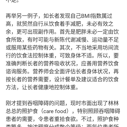
不足。
再举另一例子，如长者发现自己BMI指数属过
高，就贸然自行从饮食着手减肥，未必有效之
余，更可出现副作用。首先是肥胖未必一定由饮
食所致，有时可能与新陈代谢减慢、运动量不足
或服用某些药物有关。其次，不当地采用坊间流
行的饮食法控制体重，可致身体不适。所以，要
准确判断长者的营养吸收状况，应善用营养饮食
谘询服务。营养师会全面评估长者身体状况，再
按长者的营养
需
要
，
设计餐单及建议适合的饮食
方法，让长者健康地控制体重。
刚才提到吞咽障碍的问题，现时市面出现了林林
总总的照护食（care food），特别照顾吞咽障碍
患者的需要，令患者重拾食欲。不过，照护食种