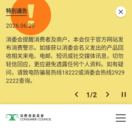
特別通告
关闭
2026.06.29
消委会提醒消费者及商户，本会仅于官方网站发
布消费警示。如接获以消委会名义发出的产品回
收相关来电、电邮、短讯或社交媒体讯息，切勿
轻信回应，更应避免透露任何个人资料。如有疑
问，请致电防骗易热线18222或消委会热线2929
2222查询。
1
/
2
上一个
下一个
开
Skip to main content
目
消费者委员会