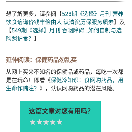
想了解更多，请参阅【
528期《选择》月刊 营养
饮食谘询价钱丰俭由人 认清资历保服务质素
】及
【
549期《选择】月刊 吞咽障碍…如何自制与选
购照护食？
】
延伸阅读：保健药品勿乱买
从网上买来不知名的保健品或药品，每吃一次都
是在玩命！即看《
保健冷知识：食网购药品，用
生命作赌注？
》，认识网购药品的潜在风险。
这篇文章对您有用吗？
1星
2星
3星
4星
5星
Please rate