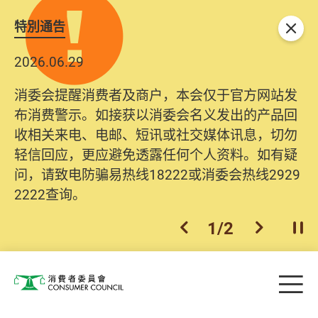
特別通告
关闭
2026.06.29
消委会提醒消费者及商户，本会仅于官方网站发
布消费警示。如接获以消委会名义发出的产品回
收相关来电、电邮、短讯或社交媒体讯息，切勿
轻信回应，更应避免透露任何个人资料。如有疑
问，请致电防骗易热线18222或消委会热线2929
2222查询。
1
/
2
上一个
下一个
开
Skip to main content
目
消费者委员会