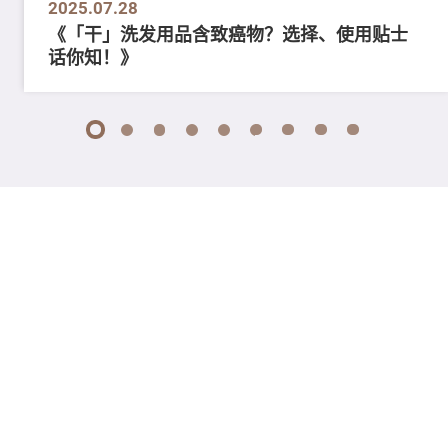
2025.07.28
《「干」洗发用品含致癌物？选择、使用贴士
话你知！》
1
2
3
4
5
6
7
8
9