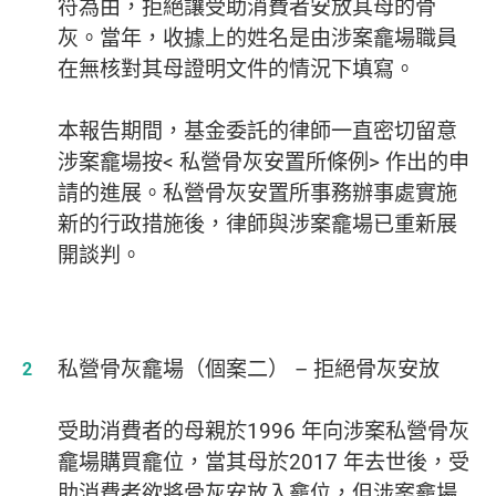
符為由，拒絕讓受助消費者安放其母的骨
灰。當年，收據上的姓名是由涉案龕場職員
在無核對其母證明文件的情況下填寫。
本報告期間，基金委託的律師一直密切留意
涉案龕場按< 私營骨灰安置所條例> 作出的申
請的進展。私營骨灰安置所事務辦事處實施
新的行政措施後，律師與涉案龕場已重新展
開談判。
私營骨灰龕場（個案二） – 拒絕骨灰安放
受助消費者的母親於1996 年向涉案私營骨灰
龕場購買龕位，當其母於2017 年去世後，受
助消費者欲將骨灰安放入龕位，但涉案龕場