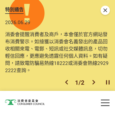
特別通告
關閉
2026.06.29
消委會提醒消費者及商戶，本會僅於官方網站發
布消費警示。如接獲以消委會名義發出的產品回
收相關來電、電郵、短訊或社交媒體訊息，切勿
輕信回應，更應避免透露任何個人資料。如有疑
問，請致電防騙易熱線18222或消委會熱線2929
2222查詢。
1
/
2
上一個
下一個
開
Skip to main content
目
消費者委員會