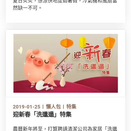
夏日炎炎，想涼快地度過暑假，冷氣機和風扇當
然缺一不可。
2019-01-25
懶人包
特集
迎新春「洗邋遢」特集
農曆新年將至，打算聘請清潔公司為家居「洗邋