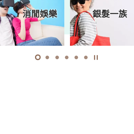
消閒娛樂
銀髮一族
1
2
3
4
5
6
開始/暫停幻燈