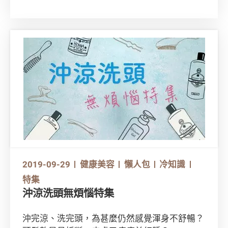
未必可以容納一部硬架單車。如此一來，可以靈
活改變狀態的摺合式單車就能滿足一眾單車迷的
需求了。 摺合式單車的好處在既可節省存放地
方，也能更靈活方便各大單車用家將單車帶上公
共交通工具。現時的摺合車在平路或上斜在踩起
來上來的用戶體驗跟硬架非摺合單車分別不算很
大分別。
2019-09-29
健康美容
懶人包
冷知識
特集
沖涼洗頭無煩惱特集
沖完涼、洗完頭，為甚麼仍然感覺渾身不舒暢？