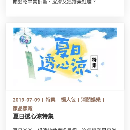
頭髮乾旱易折斷、皮膚又痕癢兼紅腫？
2019-07-09
特集
懶人包
消閒娛樂
家品家電
夏日透心涼特集