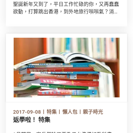
聖誕新年又到了，平日工作忙碌的你，又再蠢蠢
欲動，打算跳出香港，到外地旅行唞唞氣？消委
會為你準備了旅遊特集，提你網上訂房注意事項
和外遊健康貼士，讓你每趟旅程都住得開心、玩
得放心！
2017-09-08
特集
懶人包
親子時光
返學啦！ 特集