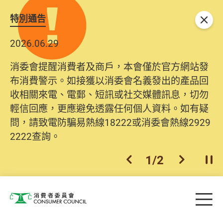
特別通告
關閉
2026.06.29
消委會提醒消費者及商戶，本會僅於官方網站發
布消費警示。如接獲以消委會名義發出的產品回
收相關來電、電郵、短訊或社交媒體訊息，切勿
輕信回應，更應避免透露任何個人資料。如有疑
問，請致電防騙易熱線18222或消委會熱線2929
2222查詢。
1
/
2
上一個
下一個
開
Skip to main content
目
消費者委員會