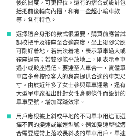
後的闊度，可更慳位。還有的摺合式設計包
括把前後輪向內摺，和有一些超小輪車款
等，各有特色。
選擇適合身形的款式很重要，購買前應嘗試
調校把手及鞍座至合適高度，坐上後腳尖應
可剛好着地，若無法着地，表示單車過大或
鞍座過高；若雙腳能平放地上，則表示單車
過小或鞍座過低。要達至人車合一，實體單
車店多會按照客人的身高提供合適的車架尺
寸。由於近年多了女士參與單車運動，還有
大型單車廠推出針對女性身體條件而設計的
單車型號，增加踩踏效率。
用戶應根據上斜或平地的不同單車用途而選
擇不同的變速或單速型號。例如變速型號適
合需要經常上落較長斜坡的單車用戶。單速