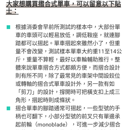
大家想購買摺合式單車，可以留意以下貼
士：
根據消委會早前所測試的樣本中，大部份單
車的車頭可以輕易放低，調低鞍座，就連腳
踏都可以摺起。單車摺起來雖然小了，但重
量不會改變，測試樣本單車大約重11至14公
斤，重量不算輕，最好以車輪輔助推行。整
體來說單車摺合方式都頗方便，而摺合設計
則有所不同，除了最常見的車架中間設鉸位
或轉軸的摺合式單車設計外，另一款有如
「剪刀」的設計，撐開時可把橫支扣上成三
角形，摺起時則成條狀。
摺合單車的腳踏通常可摺起，一些型號的手
柄也可翻下，小部分型號的前叉只有單邊承
起前輪（monoblade），可進一步減少摺合