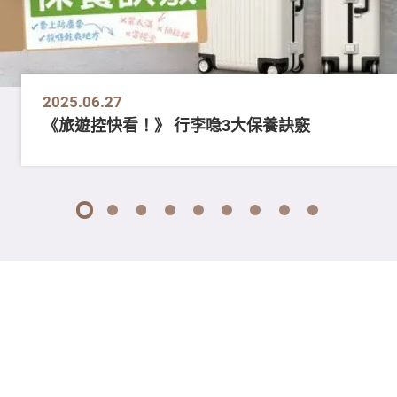
2025.06.27
《旅遊控快看！》 行李喼3大保養訣竅
1
2
3
4
5
6
7
8
9