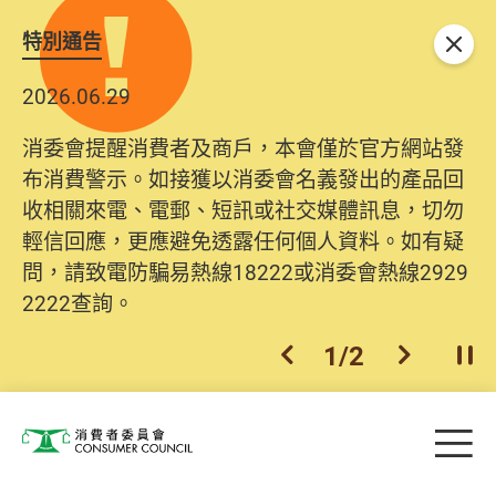
特別通告
關閉
2026.06.29
消委會提醒消費者及商戶，本會僅於官方網站發
布消費警示。如接獲以消委會名義發出的產品回
收相關來電、電郵、短訊或社交媒體訊息，切勿
輕信回應，更應避免透露任何個人資料。如有疑
問，請致電防騙易熱線18222或消委會熱線2929
2222查詢。
1
/
2
上一個
下一個
開
Skip to main content
目
消費者委員會