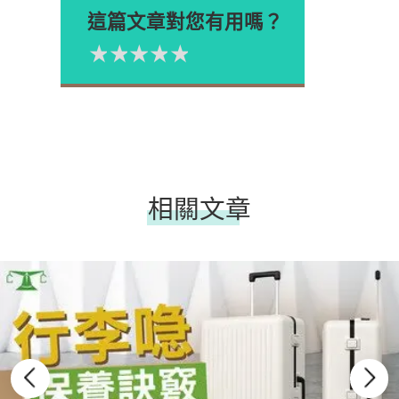
這篇文章對您有用嗎？
1星
2星
3星
4星
5星
Please rate
相關文章