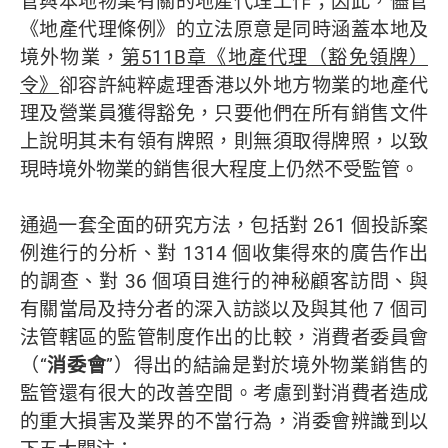
管與本地物業有關的地產代理工作；因此，儘管
《地產代理條例》的立法原意是同時涵蓋本地及
境外物業，
第
511B章《地產代理（豁免領牌）
令》
卻容許純粹處理香港以外地方物業的地產代
理及營業員獲得豁免，只要他們在所有銷售文件
上說明其未有領有牌照，則無須取得牌照，以致
現時境外物業的銷售很大程度上仍然不受監管。
通過一套全面的研究方法，包括對 261 個投訴案
例進行的分析、對 1314 個收集得來的廣告作出
的調查、對 36 個項目進行的神秘顧客訪問、與
有關當局及持分者的深入訪談以及與其他 7 個司
法管轄區的監管制度作出的比較，消費者委員會
（“
消委會
”）得出的結論是對於境外物業銷售的
監管還有很大的改善空間。考慮到對消費者造成
的重大損害及業界的不當行為，消委會辨識到以