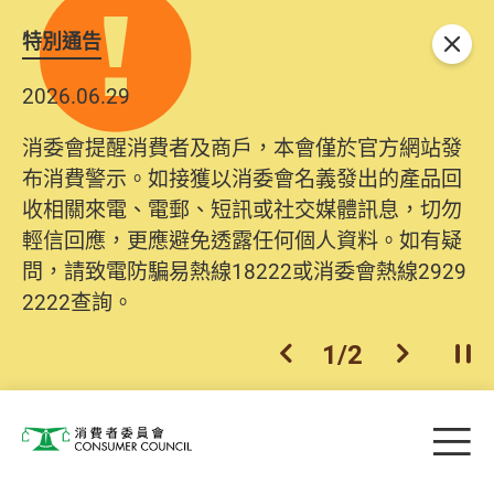
特別通告
關閉
2026.06.29
消委會提醒消費者及商戶，本會僅於官方網站發
布消費警示。如接獲以消委會名義發出的產品回
收相關來電、電郵、短訊或社交媒體訊息，切勿
輕信回應，更應避免透露任何個人資料。如有疑
問，請致電防騙易熱線18222或消委會熱線2929
2222查詢。
1
/
2
上一個
下一個
開
Skip to main content
目
消費者委員會