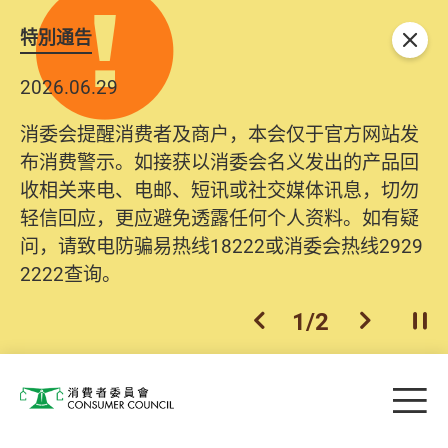
特別通告
关闭
2026.06.29
消委会提醒消费者及商户，本会仅于官方网站发
布消费警示。如接获以消委会名义发出的产品回
收相关来电、电邮、短讯或社交媒体讯息，切勿
轻信回应，更应避免透露任何个人资料。如有疑
问，请致电防骗易热线18222或消委会热线2929
2222查询。
1
/
2
上一个
下一个
开
Skip to main content
目
消费者委员会