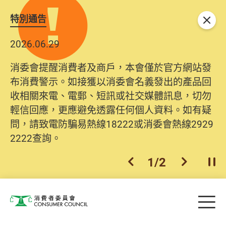
特別通告
關閉
2026.06.29
消委會提醒消費者及商戶，本會僅於官方網站發
布消費警示。如接獲以消委會名義發出的產品回
收相關來電、電郵、短訊或社交媒體訊息，切勿
輕信回應，更應避免透露任何個人資料。如有疑
問，請致電防騙易熱線18222或消委會熱線2929
2222查詢。
1
/
2
上一個
下一個
開
Skip to main content
目
消費者委員會