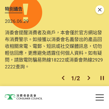
特別通告
關閉
2026.06.29
消委會提醒消費者及商戶，本會僅於官方網站發
布消費警示。如接獲以消委會名義發出的產品回
收相關來電、電郵、短訊或社交媒體訊息，切勿
輕信回應，更應避免透露任何個人資料。如有疑
問，請致電防騙易熱線18222或消委會熱線2929
2222查詢。
1
/
2
上一個
下一個
開
Skip to main content
目
消費者委員會