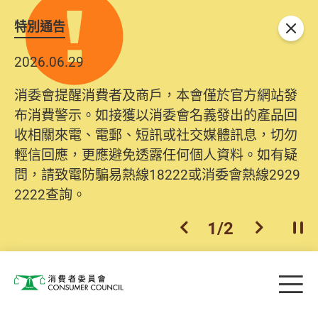
特別通告
關閉
2026.06.29
消委會提醒消費者及商戶，本會僅於官方網站發
布消費警示。如接獲以消委會名義發出的產品回
收相關來電、電郵、短訊或社交媒體訊息，切勿
輕信回應，更應避免透露任何個人資料。如有疑
問，請致電防騙易熱線18222或消委會熱線2929
2222查詢。
1
/
2
上一個
下一個
開
Skip to main content
目
消費者委員會