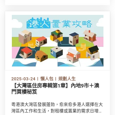
網絡上資訊繁複，租樓新手如何辨識資料真偽免
墮入各種租屋陷阱？又應如何保障自己的權益？
留意以下4大貼士添保障。
2025-03-24
懶人包
規劃人生
【大灣區住房專輯第1章】內地9市＋澳
門買樓秘笈
粵港澳大灣區發展蓬勃，愈來愈多港人選擇在大
灣區內工作和生活，對租樓或置業的需求日增。