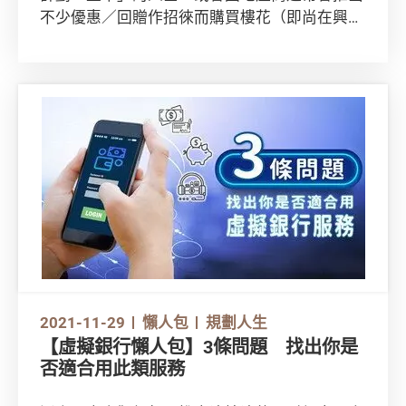
不少優惠／回贈作招徠而購買樓花（即尚在興建
中、還未落成的一手樓）。然而，準業主應事先
了解買樓花有甚麼風險，從不同種類的按揭計劃
中作出最合適的選擇。
2021-11-29
懶人包
規劃人生
【虛擬銀行懶人包】3條問題 找出你是
否適合用此類服務