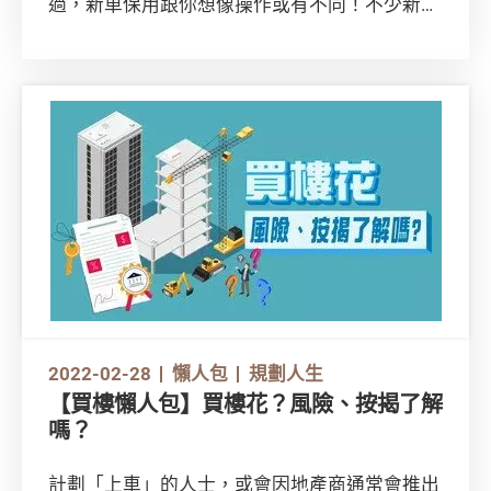
過，新車保用跟你想像操作或有不同！不少新車
保用除了要求車主在保用期內付費檢查車輛，更
隱藏不少其他條款，容易令保用失效，故準車主
要留意此類細節，以免日後因車輛維修超出預
算。
本會曾向30個品牌的私家車代理商發出問卷，最
終收到22個品牌的回應，下面就來和大家總結一
些鬼祟失效細節！
2022-02-28
懶人包
規劃人生
【買樓懶人包】買樓花？風險、按揭了解
嗎？
計劃「上車」的人士，或會因地產商通常會推出