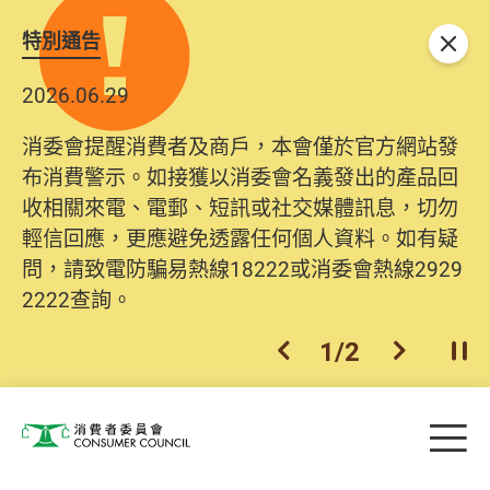
特別通告
關閉
2026.06.29
消委會提醒消費者及商戶，本會僅於官方網站發
布消費警示。如接獲以消委會名義發出的產品回
收相關來電、電郵、短訊或社交媒體訊息，切勿
輕信回應，更應避免透露任何個人資料。如有疑
問，請致電防騙易熱線18222或消委會熱線2929
2222查詢。
1
/
2
上一個
下一個
開
Skip to main content
目
消費者委員會