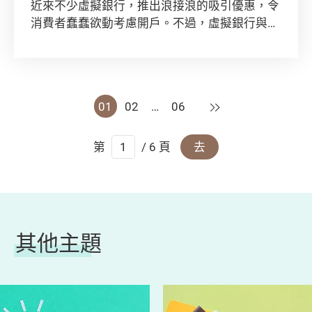
近來不少虛擬銀行，推出浪接浪的吸引優惠，令
消費者蠢蠢欲動考慮開戶。不過，虛擬銀行與傳
統銀行的服務有着顯著的分別。除開戶優惠外，
亦要考慮提供的服務是否適合自己，以及當要開
立虛擬銀行帳戶時宜注意甚麼。
下一頁
01
02
…
06
第
/ 6 頁
去
其他主題