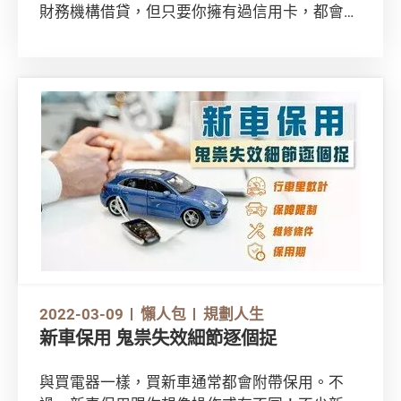
財務機構借貸，但只要你擁有過信用卡，都會有
份專屬的個人信貸報告，內裡所紀錄你的信貸評
級，對於你日後申請貸款甚至求職都有重大影
響！這麼重要你豈能不識？馬上了解有甚麼因素
會影響你的信貸評級吧！
2022-03-09
懶人包
規劃人生
新車保用 鬼祟失效細節逐個捉
與買電器一樣，買新車通常都會附帶保用。不