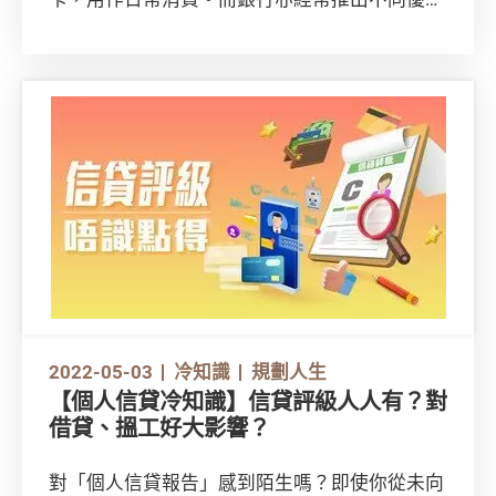
惠，如信用卡現金回贈、迎新獎賞，或以「免
息」、「低息」等作招徠，吸引新客户。然而，
有消費者反映，現金回贈等優惠不似預期；而
「免息」、「免手續費」背後，亦可能暗藏其他
費用。消費者在開通及使用信用卡前，有甚麼要
注意？即看下文了解！
2022-05-03
冷知識
規劃人生
【個人信貸冷知識】信貸評級人人有？對
借貸、搵工好大影響？
對「個人信貸報告」感到陌生嗎？即使你從未向