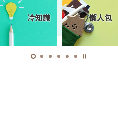
冷知識
懶人包
1
2
3
4
5
6
開始/暫停幻燈