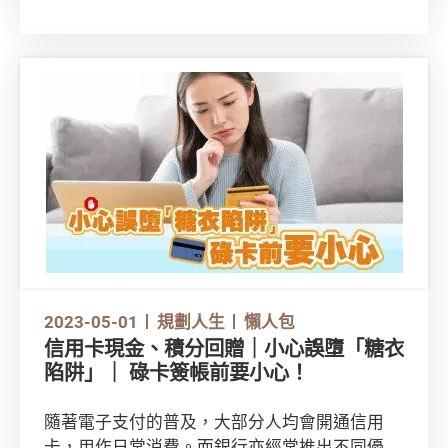
然而，大灣區內的樓市限購政策，以至租樓、買
樓程序等都與香港不盡相同。除了基本文件外，
還有甚麼須留神的事項？
「大灣區住房專輯」將分3個章節為你介紹買
樓、租樓須知，以及物管、維修開支等關注點。
本文率先為你整合了在大灣區購買一手樓、二手
樓的重點資訊，助你從基本概念入手！
2023-05-01
規劃人生
懶人包
信用卡現金、積分回贈｜小心誤墮「糖衣
陷阱」｜ 碌卡簽帳前要小心！
隨著電子支付的普及，大部分人均會開通信用
卡，用作日常消費。而銀行亦經常推出不同優